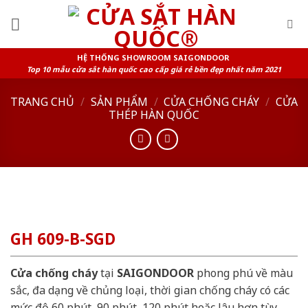
Skip
to
content
HỆ THỐNG SHOWROOM SAIGONDOOR
Top 10 mẫu cửa sắt hàn quốc cao cấp giá rẻ bền đẹp nhất năm 2021
TRANG CHỦ
/
SẢN PHẨM
/
CỬA CHỐNG CHÁY
/
CỬA
THÉP HÀN QUỐC
GH 609-B-SGD
Cửa chống cháy
tại
SAIGONDOOR
phong phú về màu
sắc, đa dạng về chủng loại, thời gian chống cháy có các
mức độ 60 phút, 90 phút, 120 phút hoặc lâu hơn tùy