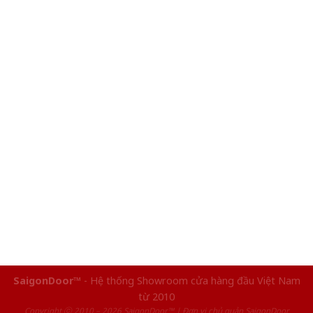
SaigonDoor™
- Hệ thống Showroom cửa hàng đầu Việt Nam
từ 2010
Copyright ⓒ 2010 – 2026 SaigonDoor™ | Đơn vị chủ quản SaigonDoor