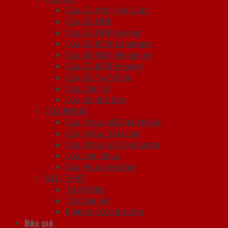
Cửa Gỗ ABS Hàn Quốc
Cửa Gỗ HDF
Cửa Gỗ HDF Veneer
Cửa Gỗ MDF Laminate
Cửa gỗ MDF Melamine
Cửa Gỗ MDF Veneer
Cửa Gỗ Tự Nhiên
Cửa vòm gỗ
Cửa gỗ nhà tắm
CỬA NHỰA
Cửa Nhựa ABS Hàn Quốc
Cửa Nhựa Đài Loan
Cửa Nhựa Gỗ Composite
Cửa vòm nhựa
Cửa nhựa nhà tắm
NỘI THẤT
Tủ Kệ Bếp
Tủ Quần Áo
Phụ kiện cửa nhà tắm
Báo giá