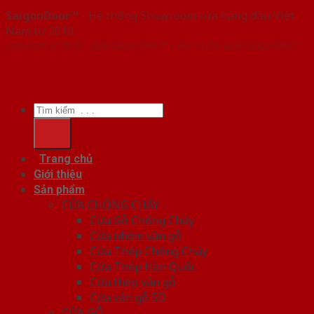
SaigonDoor™
- Hệ thống Showroom cửa hàng đầu Việt
Nam từ 2010
Copyright ⓒ 2010 – 2026 SaigonDoor™ | Đơn vị chủ quản SaigonDoor
Tìm
kiếm:
Trang chủ
Giới thiệu
Sản phẩm
CỬA CHỐNG CHÁY
Cửa Gỗ Chống Cháy
Cửa nhôm vân gỗ
Cửa Thép Chống Cháy
Cửa Thép Hàn Quốc
Cửa thép vân gỗ
Cửa vân gỗ 5D
CỬA GỖ