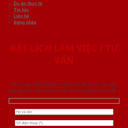
Dự án thực tế
Tin tức
Liên hệ
Đăng nhập
ĐẶT LỊCH LÀM VIỆC / TƯ
VẤN
Vui lòng nhập thông tin đặt lịch để được sắp xếp
gặp gỡ làm việc hoăc tư vấn mà không phải chờ đợi.