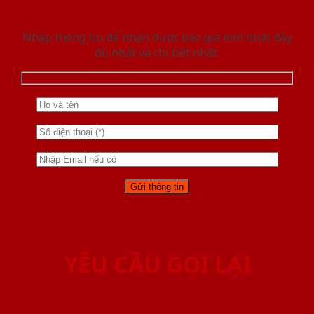
Nhập thông tin để nhận được báo giá mới nhât đầy
đủ nhất và chi tiết nhất.
YÊU CẦU GỌI LẠI