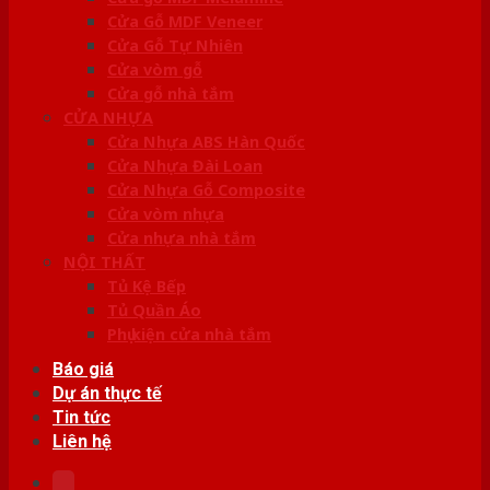
Cửa Gỗ MDF Veneer
Cửa Gỗ Tự Nhiên
Cửa vòm gỗ
Cửa gỗ nhà tắm
CỬA NHỰA
Cửa Nhựa ABS Hàn Quốc
Cửa Nhựa Đài Loan
Cửa Nhựa Gỗ Composite
Cửa vòm nhựa
Cửa nhựa nhà tắm
NỘI THẤT
Tủ Kệ Bếp
Tủ Quần Áo
Phụ kiện cửa nhà tắm
Báo giá
Dự án thực tế
Tin tức
Liên hệ