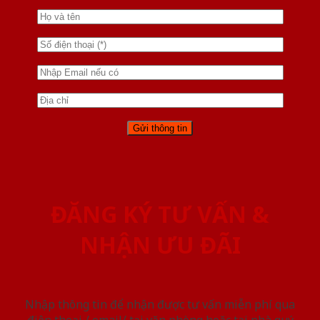
ĐĂNG KÝ TƯ VẤN &
NHẬN ƯU ĐÃI
Nhập thông tin để nhận được tư vấn miễn phí qua