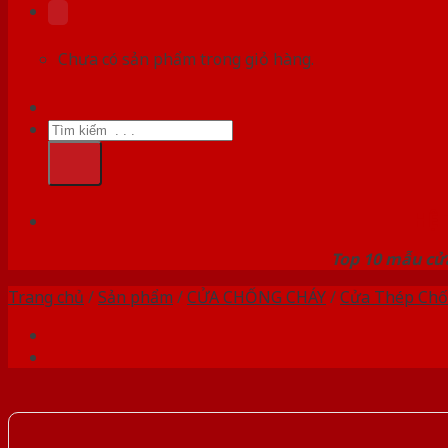
Chưa có sản phẩm trong giỏ hàng.
Tìm
kiếm:
HỆ
Top 10 mẫu cửa
Trang chủ
/
Sản phẩm
/
CỬA CHỐNG CHÁY
/
Cửa Thép Chố