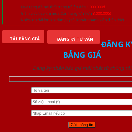
Quà tặng đồ nội thất trang trí lên đến
1.000.000đ
Giảm trực tiếp khi mua đơn hàng lớn hơn
3.000.000đ
Nhiều ưu đãi lớn khi đăng ký tài khoản thành viên thân thiết
TẢI BẢNG GIÁ
ĐĂNG KÝ TƯ VẤN
ĐĂNG K
BẢNG GIÁ
Đăng ký nhận báo giá mới nhất từ chúng tôi