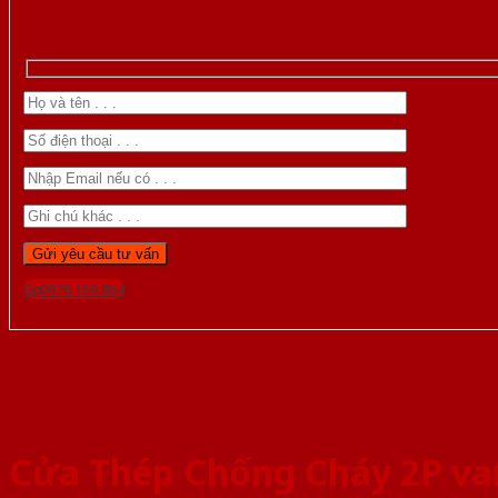
Gọi 0976.169.864
Cửa Thép Chống Cháy 2P v