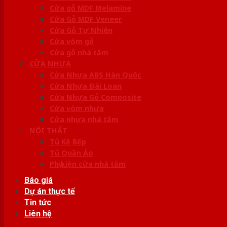
Cửa gỗ MDF Melamine
Cửa Gỗ MDF Veneer
Cửa Gỗ Tự Nhiên
Cửa vòm gỗ
Cửa gỗ nhà tắm
CỬA NHỰA
Cửa Nhựa ABS Hàn Quốc
Cửa Nhựa Đài Loan
Cửa Nhựa Gỗ Composite
Cửa vòm nhựa
Cửa nhựa nhà tắm
NỘI THẤT
Tủ Kệ Bếp
Tủ Quần Áo
Phụ kiện cửa nhà tắm
Báo giá
Dự án thực tế
Tin tức
Liên hệ