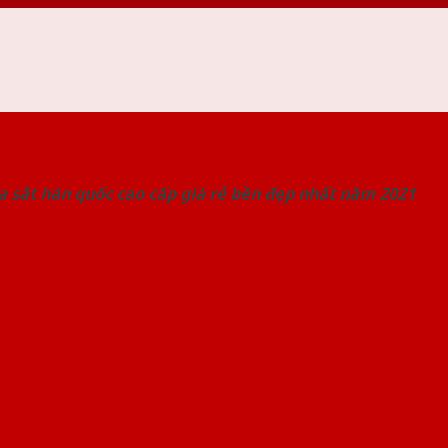
 THỐNG SHOWROOM SAIGONDOOR
 sắt hàn quốc cao cấp giá rẻ bền đẹp nhất năm 2021