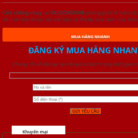
Cửa chống cháy
tại
SAIGONDOOR
phong phú về màu sắc, 
lâu hơn tùy thuộc vào vật liệu và độ dày của cánh cửa: 4
MUA HÀNG NHANH
ĐĂNG KÝ MUA HÀNG NHAN
Chúng tôi sẽ liên lạc lại với quý khách trong thời gian
Khuyến mại