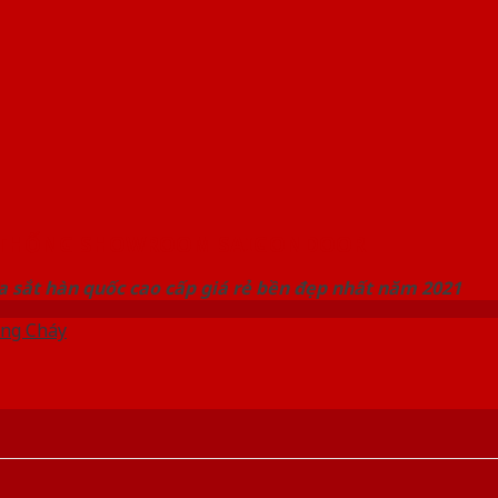
 THỐNG SHOWROOM SAIGONDOOR
 sắt hàn quốc cao cấp giá rẻ bền đẹp nhất năm 2021
ng Cháy