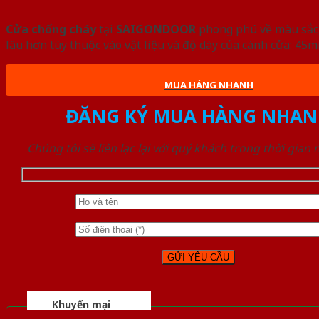
Cửa chống cháy
tại
SAIGONDOOR
phong phú về màu sắc, 
lâu hơn tùy thuộc vào vật liệu và độ dày của cánh cửa: 4
MUA HÀNG NHANH
ĐĂNG KÝ MUA HÀNG NHAN
Chúng tôi sẽ liên lạc lại với quý khách trong thời gian
Khuyến mại