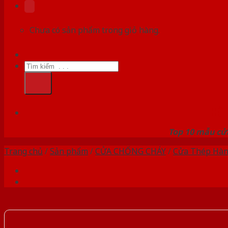
Chưa có sản phẩm trong giỏ hàng.
Tìm
kiếm:
HỆ
Top 10 mẫu cửa
Trang chủ
/
Sản phẩm
/
CỬA CHỐNG CHÁY
/
Cửa Thép Hàn