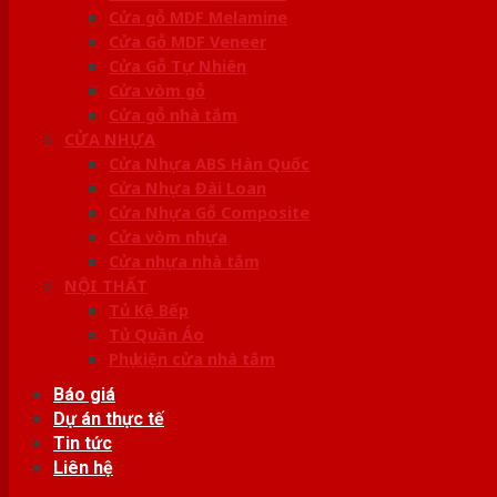
Cửa gỗ MDF Melamine
Cửa Gỗ MDF Veneer
Cửa Gỗ Tự Nhiên
Cửa vòm gỗ
Cửa gỗ nhà tắm
CỬA NHỰA
Cửa Nhựa ABS Hàn Quốc
Cửa Nhựa Đài Loan
Cửa Nhựa Gỗ Composite
Cửa vòm nhựa
Cửa nhựa nhà tắm
NỘI THẤT
Tủ Kệ Bếp
Tủ Quần Áo
Phụ kiện cửa nhà tắm
Báo giá
Dự án thực tế
Tin tức
Liên hệ