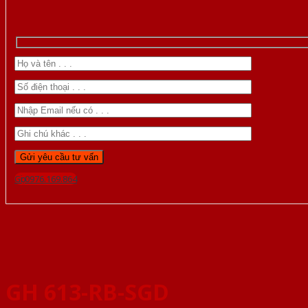
Gọi 0976.169.864
GH 613-RB-SGD