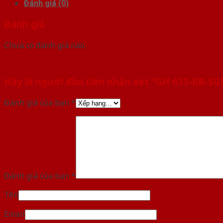
Đánh giá (0)
Đánh giá
Chưa có đánh giá nào.
Hãy là người đầu tiên nhận xét “GH 613-RB-SG
Đánh giá của bạn
*
Đánh giá của bạn
*
Tên
Email