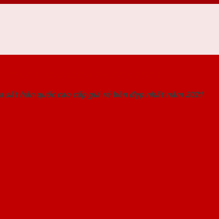
 THỐNG SHOWROOM SAIGONDOOR
 sắt hàn quốc cao cấp giá rẻ bền đẹp nhất năm 2021