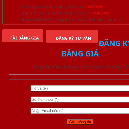
Quà tặng đồ nội thất trang trí lên đến
1.000.000đ
Giảm trực tiếp khi mua đơn hàng lớn hơn
3.000.000đ
Nhiều ưu đãi lớn khi đăng ký tài khoản thành viên thân thiết
TẢI BẢNG GIÁ
ĐĂNG KÝ TƯ VẤN
ĐĂNG K
BẢNG GIÁ
Đăng ký nhận báo giá mới nhất từ chúng tôi