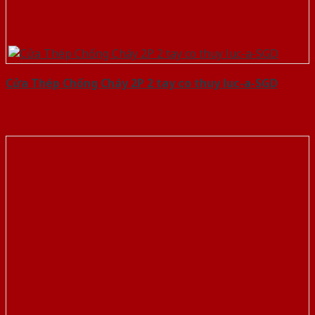
Cửa Thép Chống Cháy 2P 2 tay co thuy luc-a-SGD