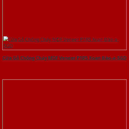
Cửa Gỗ Chống Cháy MDF Veneer P1R5 Xoan Đào-a-SGD