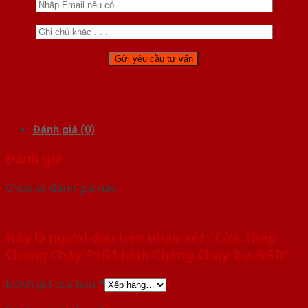
Đánh giá (0)
Đánh giá
Chưa có đánh giá nào.
Hãy là người đầu tiên nhận xét “Cửa Thép
Chống Cháy P1G1 kinh Chống Cháy 2-a-SGD”
Đánh giá của bạn
*