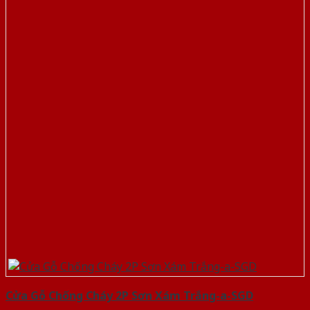
Cửa Gỗ Chống Cháy 2P Sơn Xám Trắng-a-SGD