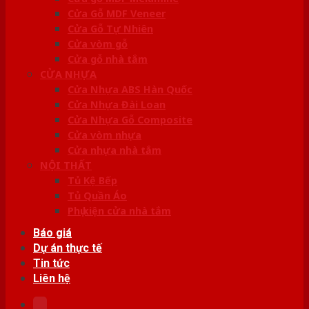
Cửa Gỗ MDF Veneer
Cửa Gỗ Tự Nhiên
Cửa vòm gỗ
Cửa gỗ nhà tắm
CỬA NHỰA
Cửa Nhựa ABS Hàn Quốc
Cửa Nhựa Đài Loan
Cửa Nhựa Gỗ Composite
Cửa vòm nhựa
Cửa nhựa nhà tắm
NỘI THẤT
Tủ Kệ Bếp
Tủ Quần Áo
Phụ kiện cửa nhà tắm
Báo giá
Dự án thực tế
Tin tức
Liên hệ