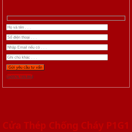
Gọi 0976.169.864
Cửa Thép Chống Cháy P1G1