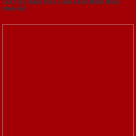
Cửa Thép Chống Cháy 1 canh o kinh thanh thoat
hiem-SGD