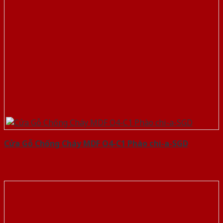
Cửa Gỗ Chống Cháy MDF O4-C1 Phào chi-a-SGD