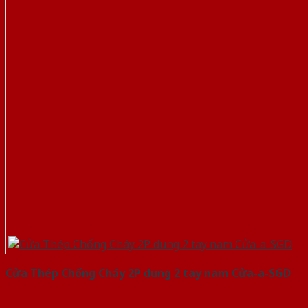
Cửa Thép Chống Cháy 2P dung 2 tay nam Cửa-a-SGD