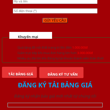
Khuyến mại
Quà tặng đồ nội thất trang trí lên đến
1.000.000đ
Giảm trực tiếp khi mua đơn hàng lớn hơn
3.000.000đ
Nhiều ưu đãi lớn khi đăng ký tài khoản thành viên thân thiết
TẢI BẢNG GIÁ
ĐĂNG KÝ TƯ VẤN
ĐĂNG KÝ TẢI BẢNG GIÁ
Đăng ký nhận báo giá mới nhất từ chúng tôi