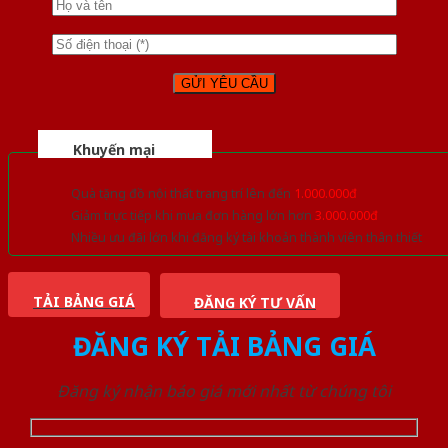
Khuyến mại
Quà tặng đồ nội thất trang trí lên đến
1.000.000đ
Giảm trực tiếp khi mua đơn hàng lớn hơn
3.000.000đ
Nhiều ưu đãi lớn khi đăng ký tài khoản thành viên thân thiết
TẢI BẢNG GIÁ
ĐĂNG KÝ TƯ VẤN
ĐĂNG KÝ TẢI BẢNG GIÁ
Đăng ký nhận báo giá mới nhất từ chúng tôi