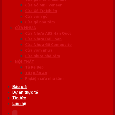
Cửa Gỗ MDF Veneer
Cửa Gỗ Tự Nhiên
Cửa vòm gỗ
Cửa gỗ nhà tắm
CỬA NHỰA
Cửa Nhựa ABS Hàn Quốc
Cửa Nhựa Đài Loan
Cửa Nhựa Gỗ Composite
Cửa vòm nhựa
Cửa nhựa nhà tắm
NỘI THẤT
Tủ Kệ Bếp
Tủ Quần Áo
Phụ kiện cửa nhà tắm
Báo giá
Dự án thực tế
Tin tức
Liên hệ