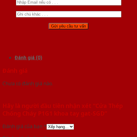
Đánh giá (0)
Đánh giá
Chưa có đánh giá nào.
Hãy là người đầu tiên nhận xét “Cửa Thép
Chống Cháy P1G1 khoa tay gat-SGD”
Đánh giá của bạn
*