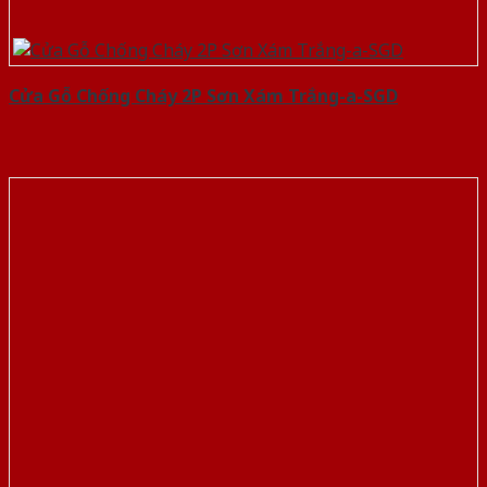
Cửa Gỗ Chống Cháy 2P Sơn Xám Trắng-a-SGD