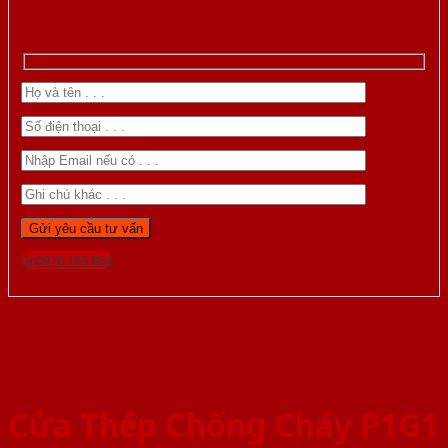
Gọi 0976.169.864
Cửa Thép Chống Cháy P1G1