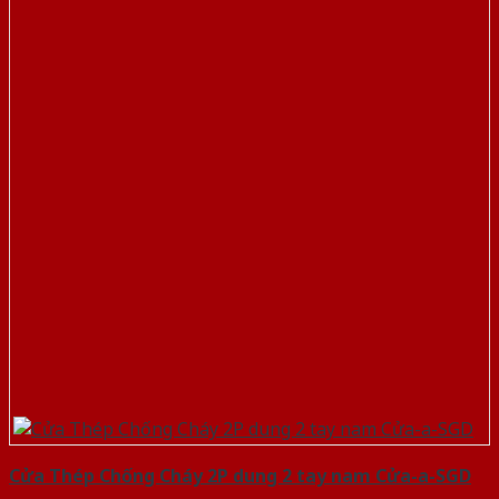
Cửa Thép Chống Cháy 2P dung 2 tay nam Cửa-a-SGD