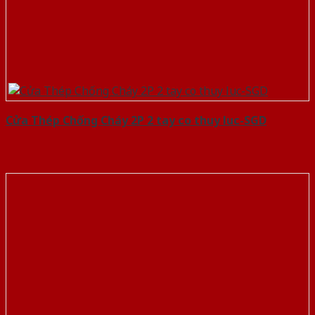
Cửa Thép Chống Cháy 2P 2 tay co thuy luc-SGD