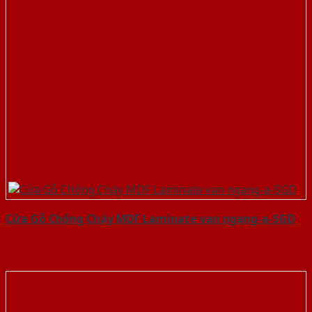
Cửa Gỗ Chống Cháy MDF Laminate van ngang-a-SGD