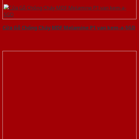
Cửa Gỗ Chống Cháy MDF Melamine P1 van kem-a-SGD