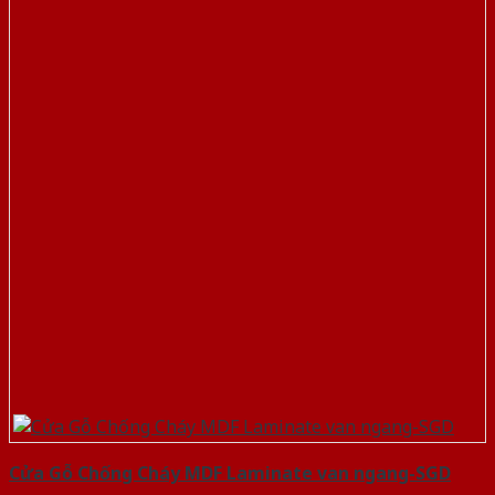
Cửa Gỗ Chống Cháy MDF Laminate van ngang-SGD