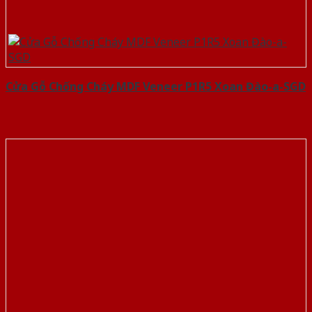
Cửa Gỗ Chống Cháy MDF Veneer P1R5 Xoan Đào-a-SGD