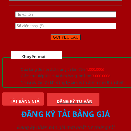
Khuyến mại
Quà tặng đồ nội thất trang trí lên đến
1.000.000đ
Giảm trực tiếp khi mua đơn hàng lớn hơn
3.000.000đ
Nhiều ưu đãi lớn khi đăng ký tài khoản thành viên thân thiết
TẢI BẢNG GIÁ
ĐĂNG KÝ TƯ VẤN
ĐĂNG KÝ TẢI BẢNG GIÁ
Đăng ký nhận báo giá mới nhất từ chúng tôi