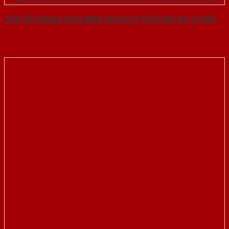
Cửa Gỗ Chống Cháy MDF Veneer P1R4 Căm Xe-a-SGD