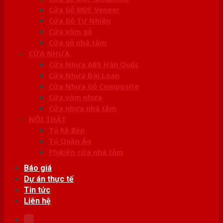
Cửa Gỗ MDF Veneer
Cửa Gỗ Tự Nhiên
Cửa vòm gỗ
Cửa gỗ nhà tắm
CỬA NHỰA
Cửa Nhựa ABS Hàn Quốc
Cửa Nhựa Đài Loan
Cửa Nhựa Gỗ Composite
Cửa vòm nhựa
Cửa nhựa nhà tắm
NỘI THẤT
Tủ Kệ Bếp
Tủ Quần Áo
Phụ kiện cửa nhà tắm
Báo giá
Dự án thực tế
Tin tức
Liên hệ