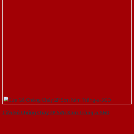
Cửa Gỗ Chống Cháy 2P Sơn Xám Trắng-a-SGD