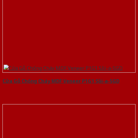
Cửa Gỗ Chống Cháy MDF Veneer P1G1 Sồi-a-SGD