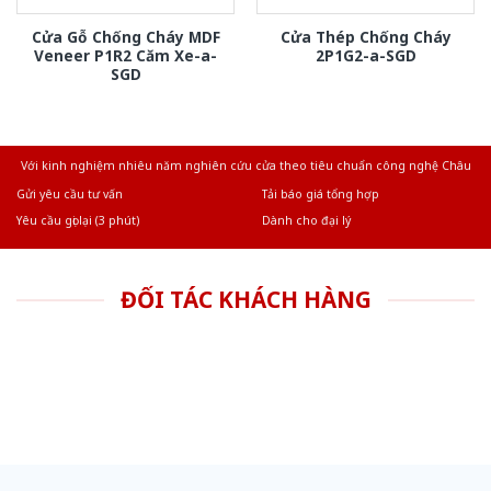
Cửa Gỗ Chống Cháy MDF
Cửa Thép Chống Cháy
Veneer P1R2 Căm Xe-a-
2P1G2-a-SGD
SGD
Với kinh nghiệm nhiêu năm nghiên cứu cửa theo tiêu chuẩn công nghệ Châu
Âu.Chúng tôi tự tin là nhà sản xuất & cung cấp hàng đầu tại Việt Nam!
Gửi yêu cầu tư vấn
Tải báo giá tổng hợp
Yêu cầu gọi lại (3 phút)
Dành cho đại lý
ĐỐI TÁC KHÁCH HÀNG