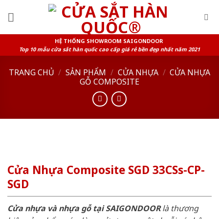
Skip
to
content
HỆ THỐNG SHOWROOM SAIGONDOOR
Top 10 mẫu cửa sắt hàn quốc cao cấp giá rẻ bền đẹp nhất năm 2021
TRANG CHỦ
/
SẢN PHẨM
/
CỬA NHỰA
/
CỬA NHỰA
GỖ COMPOSITE
Cửa Nhựa Composite SGD 33CSs-CP-
SGD
Cửa nhựa và nhựa gỗ tại SAIGONDOOR
là thương