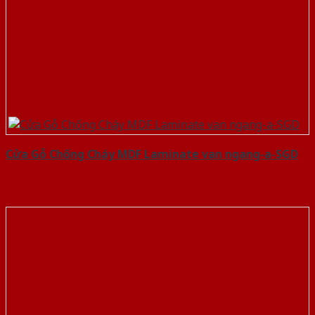
Cửa Gỗ Chống Cháy MDF Laminate van ngang-a-SGD