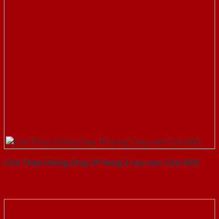
Cửa Thép Chống Cháy 2P dung 2 tay nam Cửa-SGD