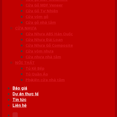
Cửa Gỗ MDF Veneer
Cửa Gỗ Tự Nhiên
Cửa vòm gỗ
Cửa gỗ nhà tắm
CỬA NHỰA
Cửa Nhựa ABS Hàn Quốc
Cửa Nhựa Đài Loan
Cửa Nhựa Gỗ Composite
Cửa vòm nhựa
Cửa nhựa nhà tắm
NỘI THẤT
Tủ Kệ Bếp
Tủ Quần Áo
Phụ kiện cửa nhà tắm
Báo giá
Dự án thực tế
Tin tức
Liên hệ