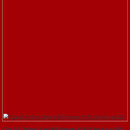
Cửa Gỗ Chống Cháy MDF Veneer P1R4 Căm Xe-a-SGD