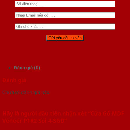
Đánh giá (0)
Đánh giá
Chưa có đánh giá nào.
Hãy là người đầu tiên nhận xét “Cửa Gỗ MDF
Veneer P1R2 Sồi 4-SGD”