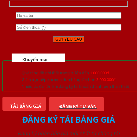
Khuyến mại
Quà tặng đồ nội thất trang trí lên đến
1.000.000đ
Giảm trực tiếp khi mua đơn hàng lớn hơn
3.000.000đ
Nhiều ưu đãi lớn khi đăng ký tài khoản thành viên thân thiết
TẢI BẢNG GIÁ
ĐĂNG KÝ TƯ VẤN
ĐĂNG KÝ TẢI BẢNG GIÁ
Đăng ký nhận báo giá mới nhất từ chúng tôi