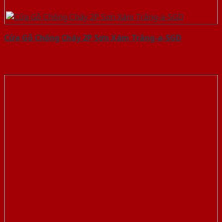
Cửa Gỗ Chống Cháy 2P Sơn Xám Trắng-a-SGD