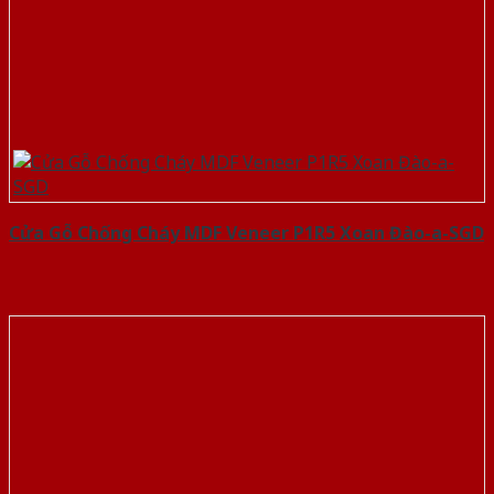
Cửa Gỗ Chống Cháy MDF Veneer P1R5 Xoan Đào-a-SGD