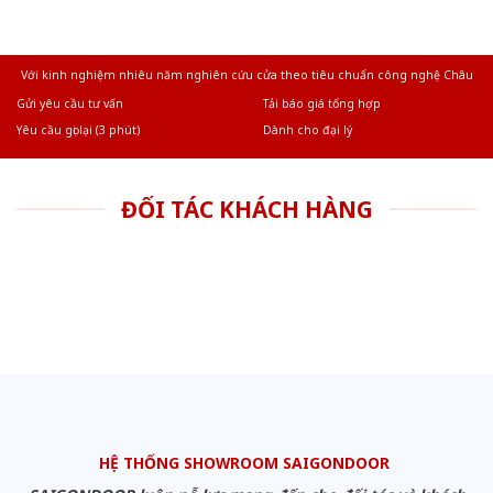
Với kinh nghiệm nhiêu năm nghiên cứu cửa theo tiêu chuẩn công nghệ Châu
Âu.Chúng tôi tự tin là nhà sản xuất & cung cấp hàng đầu tại Việt Nam!
Gửi yêu cầu tư vấn
Tải báo giá tổng hợp
Yêu cầu gọi lại (3 phút)
Dành cho đại lý
ĐỐI TÁC KHÁCH HÀNG
HỆ THỐNG SHOWROOM SAIGONDOOR