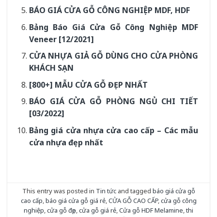
BÁO GIÁ CỬA GỖ CÔNG NGHIỆP MDF, HDF
Bảng Báo Giá Cửa Gỗ Công Nghiệp MDF
Veneer [12/2021]
CỬA NHỰA GIẢ GỖ DÙNG CHO CỬA PHÒNG
KHÁCH SẠN
[800+] MẪU CỬA GỖ ĐẸP NHẤT
BÁO GIÁ CỬA GỖ PHÒNG NGỦ CHI TIẾT
[03/2022]
Bảng giá cửa nhựa cửa cao cấp – Các mẫu
cửa nhựa đẹp nhất
This entry was posted in
Tin tức
and tagged
báo giá cửa gỗ
cao cấp
,
báo giá cửa gỗ giá rẻ
,
CỬA GỖ CAO CẤP
,
cửa gỗ công
nghiệp
,
cửa gỗ đẹp
,
cửa gỗ giá rẻ
,
Cửa gỗ HDF Melamine
,
thi