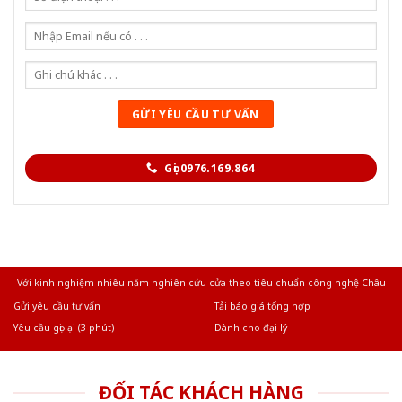
Gọi 0976.169.864
Với kinh nghiệm nhiêu năm nghiên cứu cửa theo tiêu chuẩn công nghệ Châu
Âu.Chúng tôi tự tin là nhà sản xuất & cung cấp hàng đầu tại Việt Nam!
Gửi yêu cầu tư vấn
Tải báo giá tổng hợp
Yêu cầu gọi lại (3 phút)
Dành cho đại lý
ĐỐI TÁC KHÁCH HÀNG