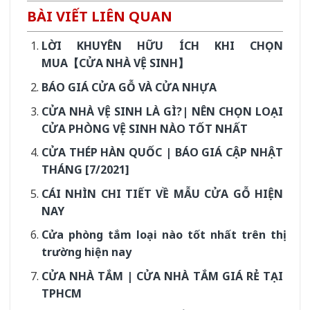
BÀI VIẾT LIÊN QUAN
LỜI KHUYÊN HỮU ÍCH KHI CHỌN
MUA【CỬA NHÀ VỆ SINH】
BÁO GIÁ CỬA GỖ VÀ CỬA NHỰA
CỬA NHÀ VỆ SINH LÀ GÌ?| NÊN CHỌN LOẠI
CỬA PHÒNG VỆ SINH NÀO TỐT NHẤT
CỬA THÉP HÀN QUỐC | BÁO GIÁ CẬP NHẬT
THÁNG [7/2021]
CÁI NHÌN CHI TIẾT VỀ MẪU CỬA GỖ HIỆN
NAY
Cửa phòng tắm loại nào tốt nhất trên thị
trường hiện nay
CỬA NHÀ TẮM | CỬA NHÀ TẮM GIÁ RẺ TẠI
TPHCM