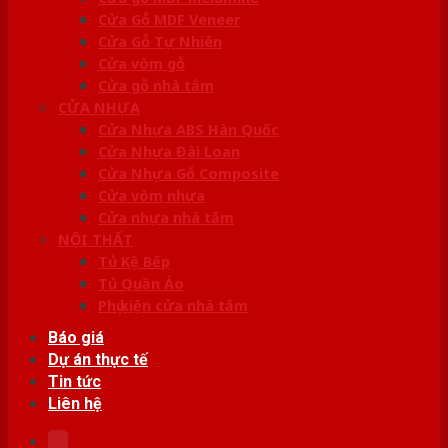
Cửa Gỗ MDF Veneer
Cửa Gỗ Tự Nhiên
Cửa vòm gỗ
Cửa gỗ nhà tắm
CỬA NHỰA
Cửa Nhựa ABS Hàn Quốc
Cửa Nhựa Đài Loan
Cửa Nhựa Gỗ Composite
Cửa vòm nhựa
Cửa nhựa nhà tắm
NỘI THẤT
Tủ Kệ Bếp
Tủ Quần Áo
Phụ kiện cửa nhà tắm
Báo giá
Dự án thực tế
Tin tức
Liên hệ