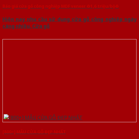
Báo giá cửa gỗ công nghiệp MDF veneer ♻️1,6 triệu/bộ♻️
Hiện nay nhu cầu sử dụng cửa gỗ công nghiệp ngày
càng nhiều. Cửa gỗ
[800+] MẪU CỬA GỖ ĐẸP NHẤT