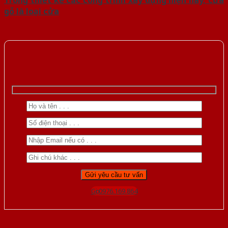
gỗ là loại cửa
Gọi 0976.169.864