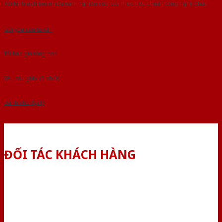
Với kinh nghiệm nhiêu năm nghiên cứu cửa theo tiêu chuẩn công nghệ Châu
Âu.Chúng tôi tự tin là nhà sản xuất & cung cấp hàng đầu tại Việt Nam!
Gửi yêu cầu tư vấn
Tải báo giá tổng hợp
Yêu cầu gọi lại (3 phút)
Dành cho đại lý
ĐỐI TÁC KHÁCH HÀNG