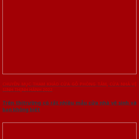
CHUYÊN MỤC THAM KHẢO CỬA GỖ PHÒNG TẮM, CỬA NHÀ VỆ
SINH THỊNH HÀNH 2022
Trên thị trường có rất nhiều mẫu cửa nhà vệ sinh và
bạn không biết