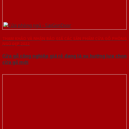
THAM KHẢO VÀ NHẬN BÁO GIÁ CÁC SẢN PHẨM CỬA GỖ PHÒNG
NGỦ ĐẸP 2022
Cửa gỗ công nghiệp giá rẻ đang là xu hướng lựa chọn
cửa gỗ mới