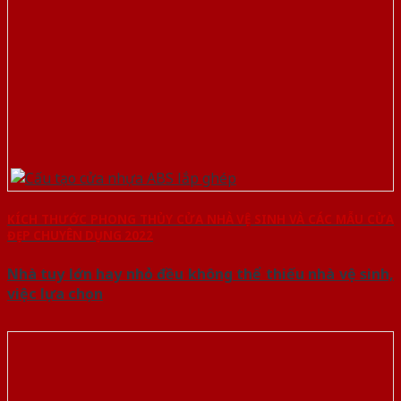
KÍCH THƯỚC PHONG THỦY CỬA NHÀ VỆ SINH VÀ CÁC MẪU CỬA
ĐẸP CHUYÊN DỤNG 2022
Nhà tuy lớn hay nhỏ đều không thể thiếu nhà vệ sinh,
việc lựa chọn