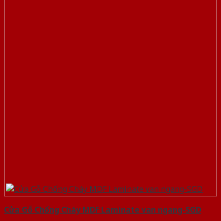
Cửa Gỗ Chống Cháy MDF Laminate van ngang-SGD