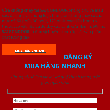
Cửa chống cháy
tại
SAIGONDOOR
phong phú về màu
sắc, đa dạng về chủng loại, thời gian chống cháy có các
mức độ 60 phút, 90 phút, 120 phút hoặc lâu hơn tùy
thuộc vào vật liệu và độ dày của cánh cửa: 45mm, 50mm.
SAIGONDOOR
là đơn vị chuyên cung cấp các sản phẩm
chất lượng cao.
MUA HÀNG NHANH
ĐĂNG KÝ
MUA HÀNG NHANH
Chúng tôi sẽ liên lạc lại với quý khách trong thời
gian ngắn nhất