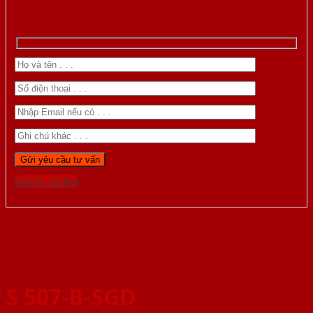
Gọi 0976.169.864
S 507-B-SGD