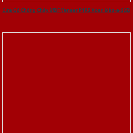
Cửa Gỗ Chống Cháy MDF Veneer P1R5 Xoan Đào-a-SGD