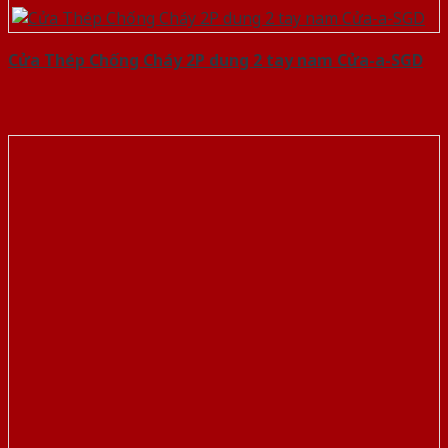
Cửa Thép Chống Cháy 2P dung 2 tay nam Cửa-a-SGD