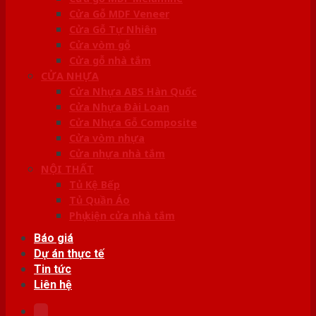
Cửa Gỗ MDF Veneer
Cửa Gỗ Tự Nhiên
Cửa vòm gỗ
Cửa gỗ nhà tắm
CỬA NHỰA
Cửa Nhựa ABS Hàn Quốc
Cửa Nhựa Đài Loan
Cửa Nhựa Gỗ Composite
Cửa vòm nhựa
Cửa nhựa nhà tắm
NỘI THẤT
Tủ Kệ Bếp
Tủ Quần Áo
Phụ kiện cửa nhà tắm
Báo giá
Dự án thực tế
Tin tức
Liên hệ