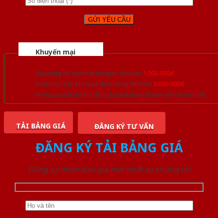
Khuyến mại
Quà tặng đồ nội thất trang trí lên đến
1.000.000đ
Giảm trực tiếp khi mua đơn hàng lớn hơn
3.000.000đ
Nhiều ưu đãi lớn khi đăng ký tài khoản thành viên thân thiết
TẢI BẢNG GIÁ
ĐĂNG KÝ TƯ VẤN
ĐĂNG KÝ TẢI BẢNG GIÁ
Đăng ký nhận báo giá mới nhất từ chúng tôi