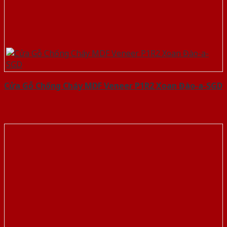
Cửa Gỗ Chống Cháy MDF Veneer P1R2 Xoan Đào-a-SGD