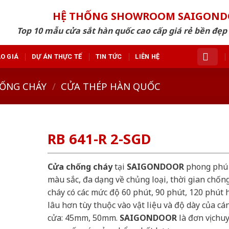
HỆ THỐNG SHOWROOM SAIGON
Top 10 mẫu cửa sắt hàn quốc cao cấp giá rẻ bền đẹ
O GIÁ
DỰ ÁN THỰC TẾ
TIN TỨC
LIÊN HỆ
ỐNG CHÁY
/
CỬA THÉP HÀN QUỐC
RB 641-R 2-SGD
Cửa chống cháy
tại
SAIGONDOOR
phong phú
màu sắc, đa dạng về chủng loại, thời gian chốn
cháy có các mức độ 60 phút, 90 phút, 120 phút 
lâu hơn tùy thuộc vào vật liệu và độ dày của cá
cửa: 45mm, 50mm.
SAIGONDOOR
là đơn vị chu