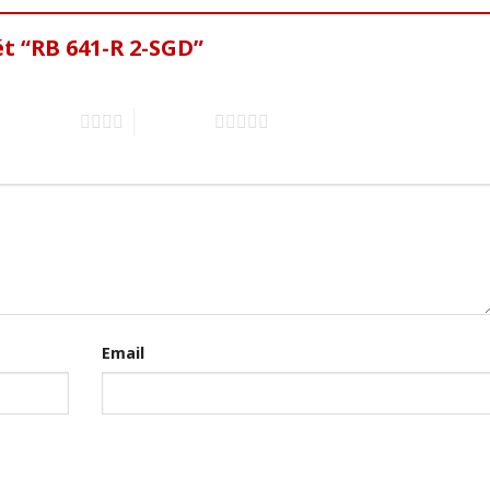
ét “RB 641-R 2-SGD”
4 trên 5 sao
5 trên 5 sao
Email