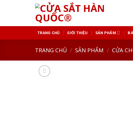
Skip
to
content
GIỚI THIỆU
SẢN PHẨM
BÁ
TRANG CHỦ
TRANG CHỦ
/
SẢN PHẨM
/
CỬA CH