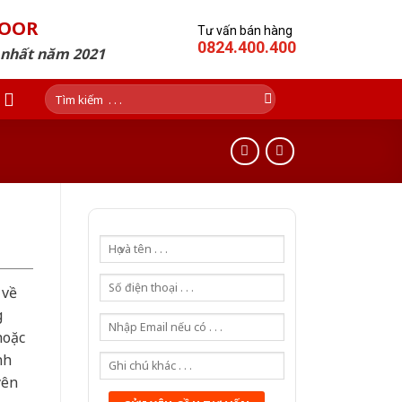
DOOR
Tư vấn bán hàng
0824.400.400
p nhất năm 2021
Tìm
kiếm:
 về
g
hoặc
nh
yên