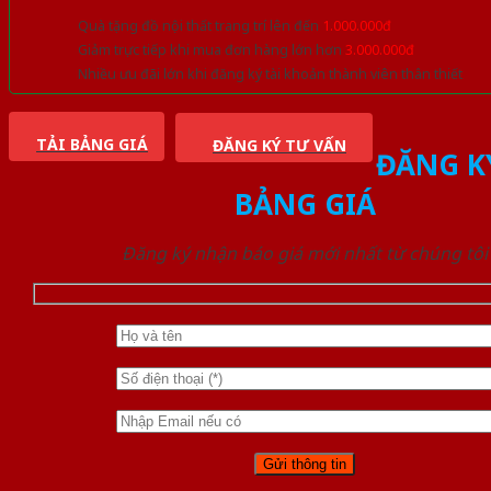
Quà tặng đồ nội thất trang trí lên đến
1.000.000đ
Giảm trực tiếp khi mua đơn hàng lớn hơn
3.000.000đ
Nhiều ưu đãi lớn khi đăng ký tài khoản thành viên thân thiết
TẢI BẢNG GIÁ
ĐĂNG KÝ TƯ VẤN
ĐĂNG K
BẢNG GIÁ
Đăng ký nhận báo giá mới nhất từ chúng tôi