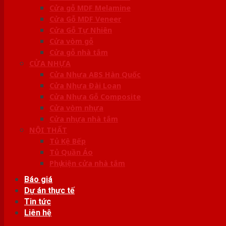
Cửa gỗ MDF Melamine
Cửa Gỗ MDF Veneer
Cửa Gỗ Tự Nhiên
Cửa vòm gỗ
Cửa gỗ nhà tắm
CỬA NHỰA
Cửa Nhựa ABS Hàn Quốc
Cửa Nhựa Đài Loan
Cửa Nhựa Gỗ Composite
Cửa vòm nhựa
Cửa nhựa nhà tắm
NỘI THẤT
Tủ Kệ Bếp
Tủ Quần Áo
Phụ kiện cửa nhà tắm
Báo giá
Dự án thực tế
Tin tức
Liên hệ