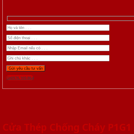
Gọi 0976.169.864
Cửa Thép Chống Cháy P1G1