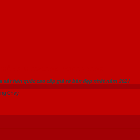
 THỐNG SHOWROOM SAIGONDOOR
 sắt hàn quốc cao cấp giá rẻ bền đẹp nhất năm 2021
ng Cháy