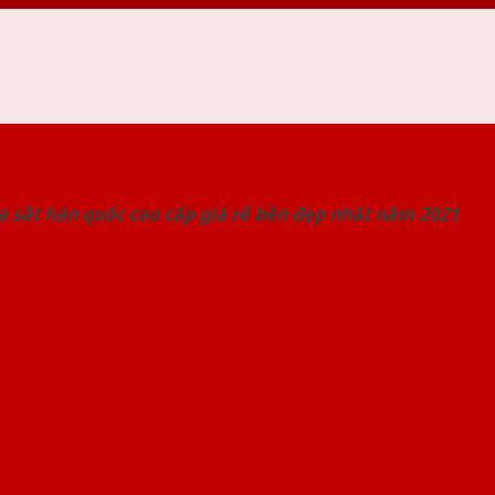
 THỐNG SHOWROOM SAIGONDOOR
 sắt hàn quốc cao cấp giá rẻ bền đẹp nhất năm 2021