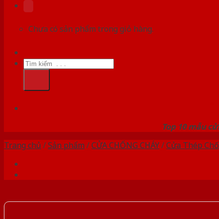
Chưa có sản phẩm trong giỏ hàng.
Tìm
kiếm:
HỆ
Top 10 mẫu cửa
Trang chủ
/
Sản phẩm
/
CỬA CHỐNG CHÁY
/
Cửa Thép Chố