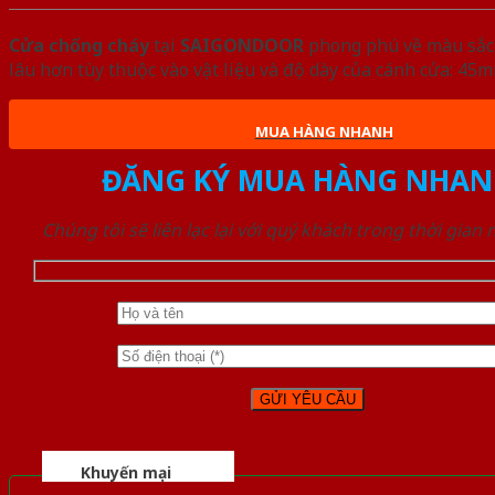
Cửa chống cháy
tại
SAIGONDOOR
phong phú về màu sắc, 
lâu hơn tùy thuộc vào vật liệu và độ dày của cánh cửa: 4
MUA HÀNG NHANH
ĐĂNG KÝ MUA HÀNG NHAN
Chúng tôi sẽ liên lạc lại với quý khách trong thời gian
Khuyến mại