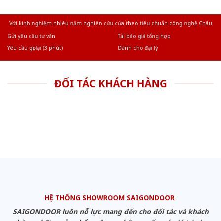
Với kinh nghiệm nhiêu năm nghiên cứu cửa theo tiêu chuẩn công nghệ Châu
Âu.Chúng tôi tự tin là nhà sản xuất & cung cấp hàng đầu tại Việt Nam!
Gửi yêu cầu tư vấn
Tải báo giá tổng hợp
Yêu cầu gọi lại (3 phút)
Dành cho đại lý
ĐỐI TÁC KHÁCH HÀNG
HỆ THỐNG SHOWROOM SAIGONDOOR
SAIGONDOOR luôn nỗ lực mang đến cho đối tác và khách