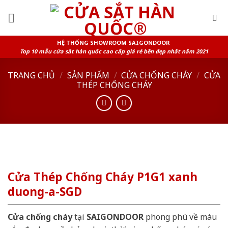
Skip
to
content
HỆ THỐNG SHOWROOM SAIGONDOOR
Top 10 mẫu cửa sắt hàn quốc cao cấp giá rẻ bền đẹp nhất năm 2021
TRANG CHỦ
/
SẢN PHẨM
/
CỬA CHỐNG CHÁY
/
CỬA
THÉP CHỐNG CHÁY
Cửa Thép Chống Cháy P1G1 xanh
duong-a-SGD
Cửa chống cháy
tại
SAIGONDOOR
phong phú về màu