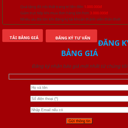
Quà tặng đồ nội thất trang trí lên đến
1.000.000đ
Giảm trực tiếp khi mua đơn hàng lớn hơn
3.000.000đ
Nhiều ưu đãi lớn khi đăng ký tài khoản thành viên thân thiết
TẢI BẢNG GIÁ
ĐĂNG KÝ TƯ VẤN
ĐĂNG K
BẢNG GIÁ
Đăng ký nhận báo giá mới nhất từ chúng tôi