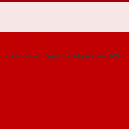
 THỐNG SHOWROOM SAIGONDOOR
 sắt hàn quốc cao cấp giá rẻ bền đẹp nhất năm 2021