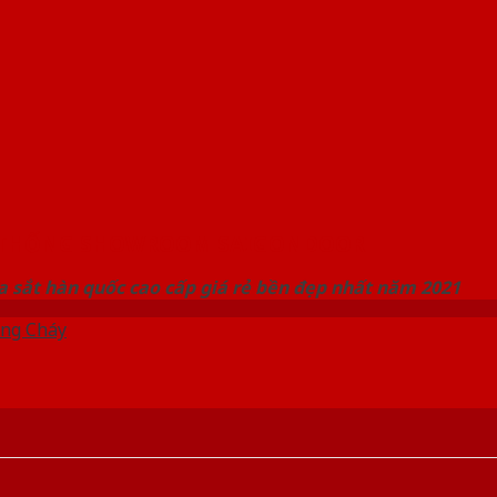
 THỐNG SHOWROOM SAIGONDOOR
 sắt hàn quốc cao cấp giá rẻ bền đẹp nhất năm 2021
ng Cháy