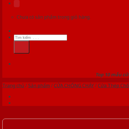
Chưa có sản phẩm trong giỏ hàng.
Tìm
kiếm:
HỆ
Top 10 mẫu cửa
Trang chủ
/
Sản phẩm
/
CỬA CHỐNG CHÁY
/
Cửa Thép Chố