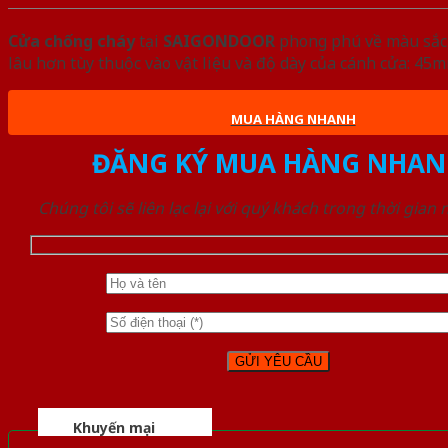
Cửa chống cháy
tại
SAIGONDOOR
phong phú về màu sắc, 
lâu hơn tùy thuộc vào vật liệu và độ dày của cánh cửa: 4
MUA HÀNG NHANH
ĐĂNG KÝ MUA HÀNG NHAN
Chúng tôi sẽ liên lạc lại với quý khách trong thời gian
Khuyến mại