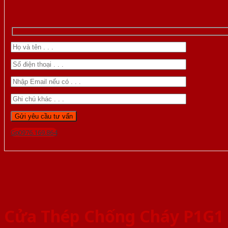
Gọi 0976.169.864
Cửa Thép Chống Cháy P1G1