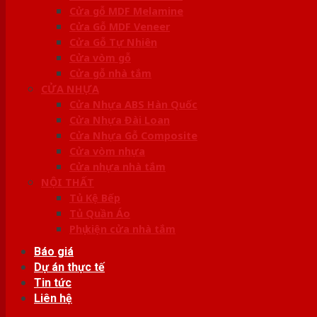
Cửa gỗ MDF Melamine
Cửa Gỗ MDF Veneer
Cửa Gỗ Tự Nhiên
Cửa vòm gỗ
Cửa gỗ nhà tắm
CỬA NHỰA
Cửa Nhựa ABS Hàn Quốc
Cửa Nhựa Đài Loan
Cửa Nhựa Gỗ Composite
Cửa vòm nhựa
Cửa nhựa nhà tắm
NỘI THẤT
Tủ Kệ Bếp
Tủ Quần Áo
Phụ kiện cửa nhà tắm
Báo giá
Dự án thực tế
Tin tức
Liên hệ