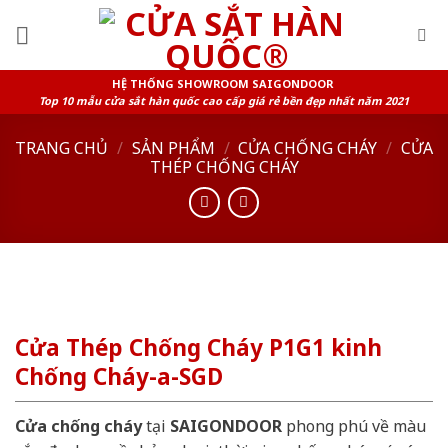
Skip
to
content
HỆ THỐNG SHOWROOM SAIGONDOOR
Top 10 mẫu cửa sắt hàn quốc cao cấp giá rẻ bền đẹp nhất năm 2021
TRANG CHỦ
/
SẢN PHẨM
/
CỬA CHỐNG CHÁY
/
CỬA
THÉP CHỐNG CHÁY
Cửa Thép Chống Cháy P1G1 kinh
Chống Cháy-a-SGD
Cửa chống cháy
tại
SAIGONDOOR
phong phú về màu