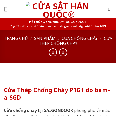
Skip
to
content
HỆ THỐNG SHOWROOM SAIGONDOOR
Top 10 mẫu cửa sắt hàn quốc cao cấp giá rẻ bền đẹp nhất năm 2021
TRANG CHỦ
/
SẢN PHẨM
/
CỬA CHỐNG CHÁY
/
CỬA
THÉP CHỐNG CHÁY
Cửa Thép Chống Cháy P1G1 do bam-
a-SGD
Cửa chống cháy
tại
SAIGONDOOR
phong phú về màu