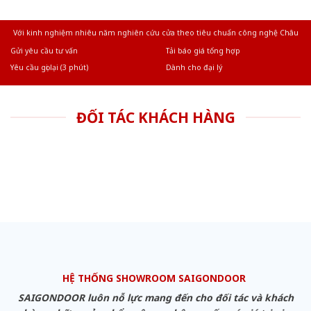
Với kinh nghiệm nhiêu năm nghiên cứu cửa theo tiêu chuẩn công nghệ Châu
Âu.Chúng tôi tự tin là nhà sản xuất & cung cấp hàng đầu tại Việt Nam!
Gửi yêu cầu tư vấn
Tải báo giá tổng hợp
Yêu cầu gọi lại (3 phút)
Dành cho đại lý
ĐỐI TÁC KHÁCH HÀNG
HỆ THỐNG SHOWROOM SAIGONDOOR
SAIGONDOOR luôn nỗ lực mang đến cho đối tác và khách