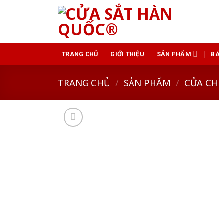
Skip
to
content
GIỚI THIỆU
SẢN PHẨM
BÁ
TRANG CHỦ
TRANG CHỦ
/
SẢN PHẨM
/
CỬA CH