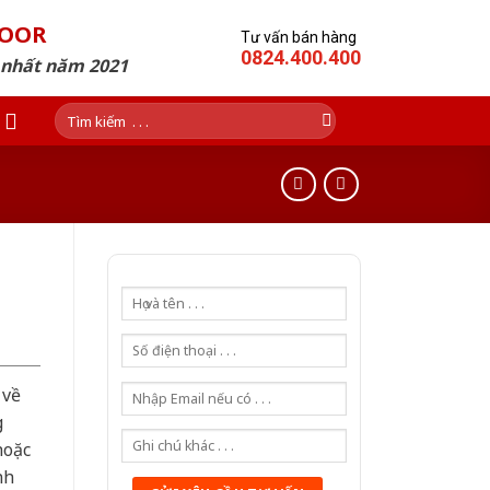
DOOR
Tư vấn bán hàng
0824.400.400
p nhất năm 2021
Tìm
kiếm:
 về
g
hoặc
nh