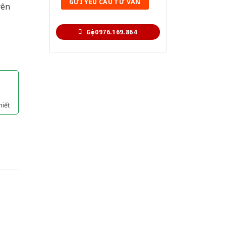
yên
Gọi 0976.169.864
hiết