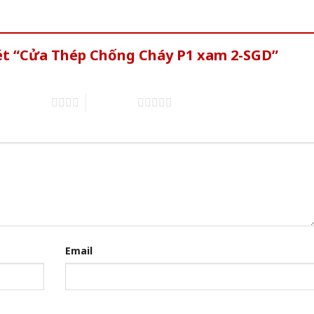
xét “Cửa Thép Chống Cháy P1 xam 2-SGD”
4 trên 5 sao
5 trên 5 sao
Email