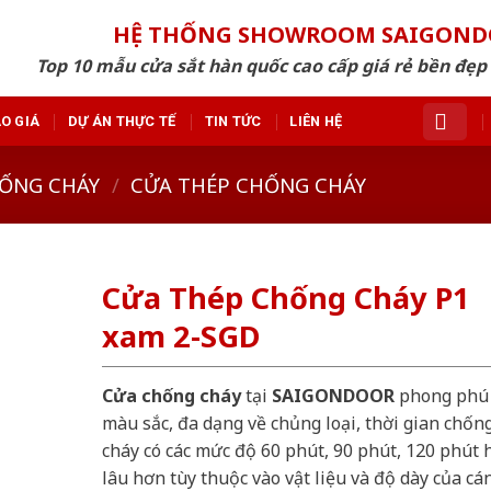
HỆ THỐNG SHOWROOM SAIGON
Top 10 mẫu cửa sắt hàn quốc cao cấp giá rẻ bền đẹ
O GIÁ
DỰ ÁN THỰC TẾ
TIN TỨC
LIÊN HỆ
ỐNG CHÁY
/
CỬA THÉP CHỐNG CHÁY
Cửa Thép Chống Cháy P1
xam 2-SGD
Cửa chống cháy
tại
SAIGONDOOR
phong phú
màu sắc, đa dạng về chủng loại, thời gian chốn
cháy có các mức độ 60 phút, 90 phút, 120 phút 
lâu hơn tùy thuộc vào vật liệu và độ dày của cá