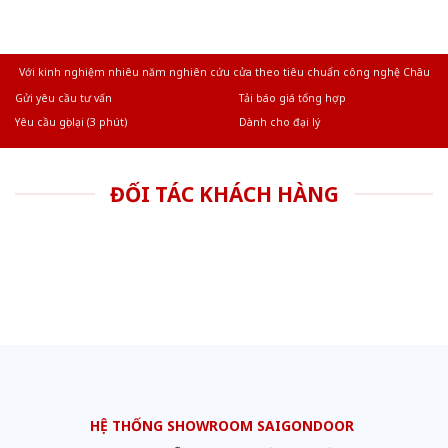
Với kinh nghiệm nhiêu năm nghiên cứu cửa theo tiêu chuẩn công nghệ Châu
Âu.Chúng tôi tự tin là nhà sản xuất & cung cấp hàng đầu tại Việt Nam!
Gửi yêu cầu tư vấn
Tải báo giá tổng hợp
Yêu cầu gọi lại (3 phút)
Dành cho đại lý
ĐỐI TÁC KHÁCH HÀNG
HỆ THỐNG SHOWROOM SAIGONDOOR