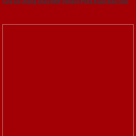
Cửa Gỗ Chống Cháy MDF Veneer P1R2 Xoan Đào-SGD