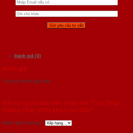
Đánh giá (0)
Đánh giá
Chưa có đánh giá nào.
Hãy là người đầu tiên nhận xét “Cửa Thép
Chống Cháy 2PG2 khoa coc-SGD”
Đánh giá của bạn
*