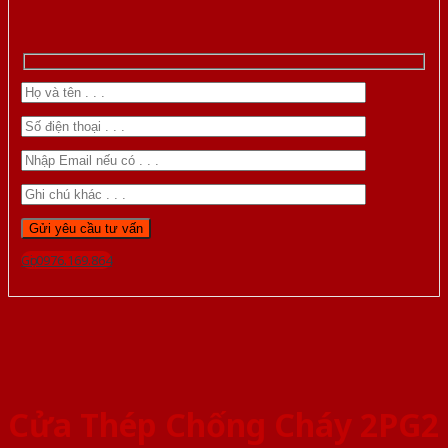
Gọi 0976.169.864
Cửa Thép Chống Cháy 2PG2