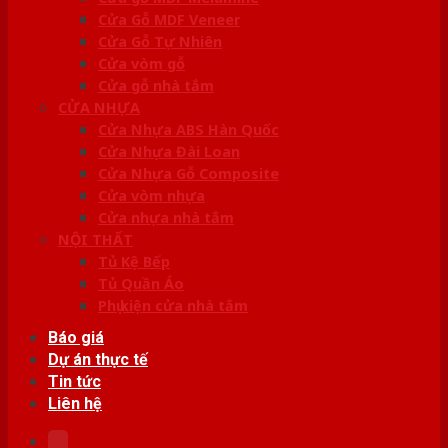
Cửa Gỗ MDF Veneer
Cửa Gỗ Tự Nhiên
Cửa vòm gỗ
Cửa gỗ nhà tắm
CỬA NHỰA
Cửa Nhựa ABS Hàn Quốc
Cửa Nhựa Đài Loan
Cửa Nhựa Gỗ Composite
Cửa vòm nhựa
Cửa nhựa nhà tắm
NỘI THẤT
Tủ Kệ Bếp
Tủ Quần Áo
Phụ kiện cửa nhà tắm
Báo giá
Dự án thực tế
Tin tức
Liên hệ