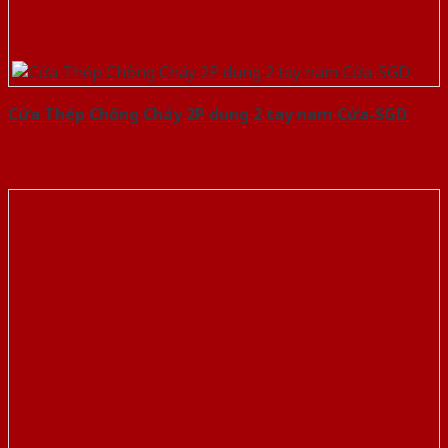
Cửa Thép Chống Cháy 2P dung 2 tay nam Cửa-SGD