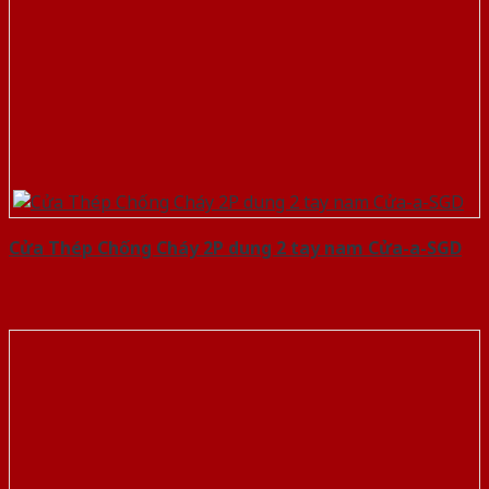
Cửa Thép Chống Cháy 2P dung 2 tay nam Cửa-a-SGD