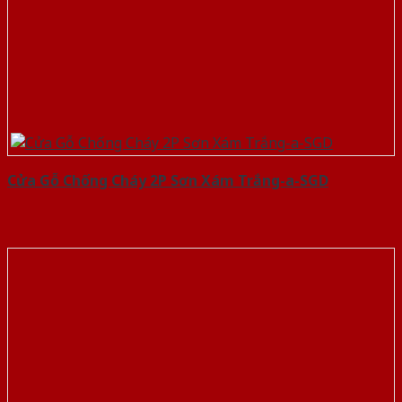
Cửa Gỗ Chống Cháy 2P Sơn Xám Trắng-a-SGD