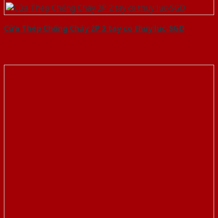
Cửa Thép Chống Cháy 2P 2 tay co thuy luc-SGD