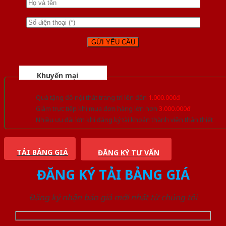
Khuyến mại
Quà tặng đồ nội thất trang trí lên đến
1.000.000đ
Giảm trực tiếp khi mua đơn hàng lớn hơn
3.000.000đ
Nhiều ưu đãi lớn khi đăng ký tài khoản thành viên thân thiết
TẢI BẢNG GIÁ
ĐĂNG KÝ TƯ VẤN
ĐĂNG KÝ TẢI BẢNG GIÁ
Đăng ký nhận báo giá mới nhất từ chúng tôi