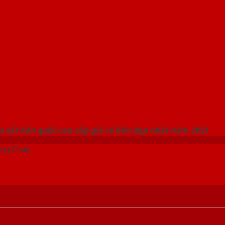
 THỐNG SHOWROOM SAIGONDOOR
 sắt hàn quốc cao cấp giá rẻ bền đẹp nhất năm 2021
ng Cháy