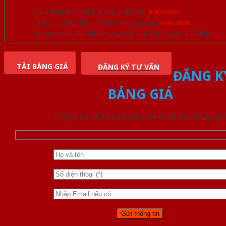
Quà tặng đồ nội thất trang trí lên đến
1.000.000đ
Giảm trực tiếp khi mua đơn hàng lớn hơn
3.000.000đ
Nhiều ưu đãi lớn khi đăng ký tài khoản thành viên thân thiết
TẢI BẢNG GIÁ
ĐĂNG KÝ TƯ VẤN
ĐĂNG K
BẢNG GIÁ
Đăng ký nhận báo giá mới nhất từ chúng tôi