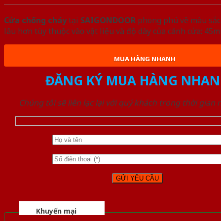
Cửa chống cháy
tại
SAIGONDOOR
phong phú về màu sắc, 
lâu hơn tùy thuộc vào vật liệu và độ dày của cánh cửa: 4
MUA HÀNG NHANH
ĐĂNG KÝ MUA HÀNG NHAN
Chúng tôi sẽ liên lạc lại với quý khách trong thời gian
Khuyến mại