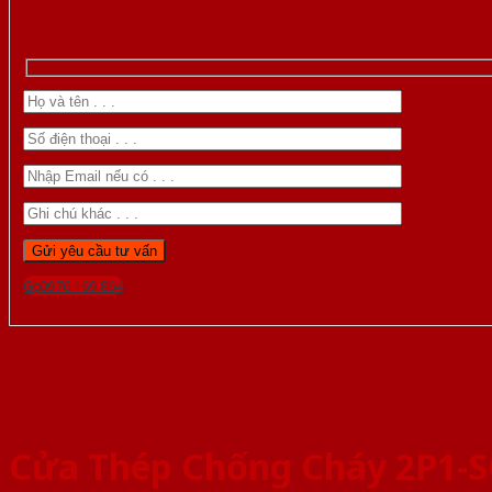
Gọi 0976.169.864
Cửa Thép Chống Cháy 2P1-