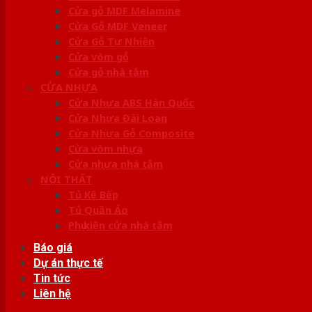
Cửa gỗ MDF Melamine
Cửa Gỗ MDF Veneer
Cửa Gỗ Tự Nhiên
Cửa vòm gỗ
Cửa gỗ nhà tắm
CỬA NHỰA
Cửa Nhựa ABS Hàn Quốc
Cửa Nhựa Đài Loan
Cửa Nhựa Gỗ Composite
Cửa vòm nhựa
Cửa nhựa nhà tắm
NỘI THẤT
Tủ Kệ Bếp
Tủ Quần Áo
Phụ kiện cửa nhà tắm
Báo giá
Dự án thực tế
Tin tức
Liên hệ