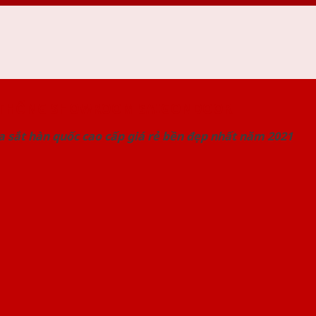
 THỐNG SHOWROOM SAIGONDOOR
 sắt hàn quốc cao cấp giá rẻ bền đẹp nhất năm 2021