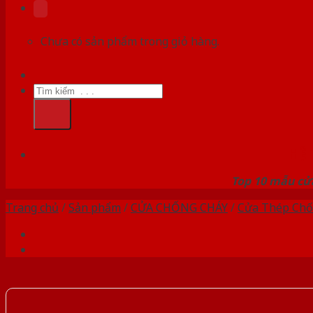
Chưa có sản phẩm trong giỏ hàng.
Tìm
kiếm:
HỆ
Top 10 mẫu cửa
Trang chủ
/
Sản phẩm
/
CỬA CHỐNG CHÁY
/
Cửa Thép Chố