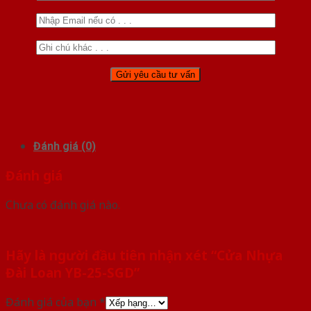
Đánh giá (0)
Đánh giá
Chưa có đánh giá nào.
Hãy là người đầu tiên nhận xét “Cửa Nhựa
Đài Loan YB-25-SGD”
Đánh giá của bạn
*