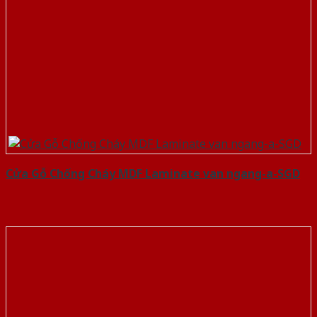
Cửa Gỗ Chống Cháy MDF Laminate van ngang-a-SGD