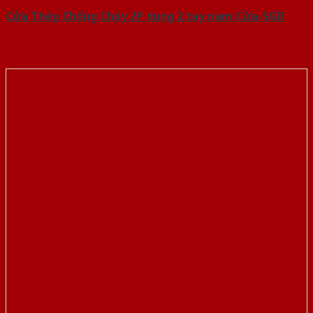
Cửa Thép Chống Cháy 2P dung 2 tay nam Cửa-SGD