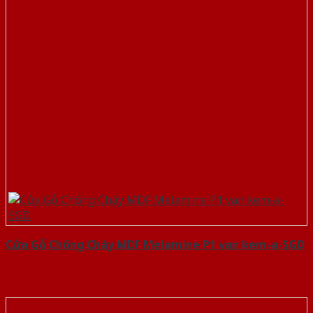
Cửa Gỗ Chống Cháy MDF Melamine P1 van kem-a-SGD