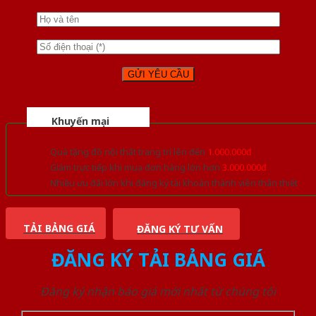
Khuyến mại
Quà tặng đồ nội thất trang trí lên đến
1.000.000đ
Giảm trực tiếp khi mua đơn hàng lớn hơn
3.000.000đ
Nhiều ưu đãi lớn khi đăng ký tài khoản thành viên thân thiết
TẢI BẢNG GIÁ
ĐĂNG KÝ TƯ VẤN
ĐĂNG KÝ TẢI BẢNG GIÁ
Đăng ký nhận báo giá mới nhất từ chúng tôi