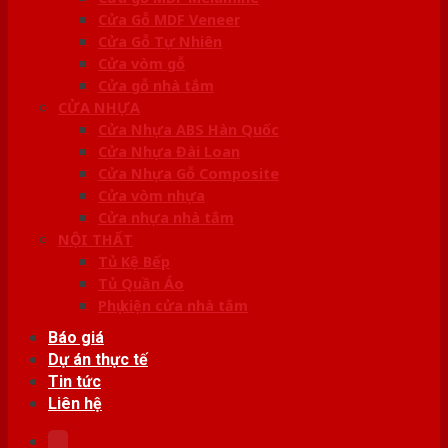
Cửa Gỗ MDF Veneer
Cửa Gỗ Tự Nhiên
Cửa vòm gỗ
Cửa gỗ nhà tắm
CỬA NHỰA
Cửa Nhựa ABS Hàn Quốc
Cửa Nhựa Đài Loan
Cửa Nhựa Gỗ Composite
Cửa vòm nhựa
Cửa nhựa nhà tắm
NỘI THẤT
Tủ Kệ Bếp
Tủ Quần Áo
Phụ kiện cửa nhà tắm
Báo giá
Dự án thực tế
Tin tức
Liên hệ