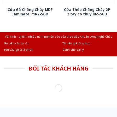
Cửa Gỗ Chống Cháy MDF
Cửa Thép Chống Cháy 2P
Laminate P1R2-SGD
2 tay co thuy luc-SGD
Với kinh nghiệm nhiêu năm nghiên cứu cửa theo tiêu chuẩn công nghệ Châu
Âu.Chúng tôi tự tin là nhà sản xuất & cung cấp hàng đầu tại Việt Nam!
Gửi yêu cầu tư vấn
Tải báo giá tổng hợp
Yêu cầu gọi lại (3 phút)
Dành cho đại lý
ĐỐI TÁC KHÁCH HÀNG