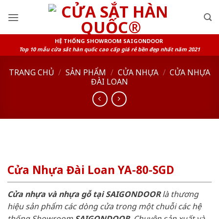
Skip
to
content
HỆ THỐNG SHOWROOM SAIGONDOOR
Top 10 mẫu cửa sắt hàn quốc cao cấp giá rẻ bền đẹp nhất năm 2021
TRANG CHỦ
/
SẢN PHẨM
/
CỬA NHỰA
/
CỬA NHỰA
ĐÀI LOAN
Cửa Nhựa Đài Loan YA-80-SGD
Cửa nhựa và nhựa gỗ tại SAIGONDOOR
là thương
hiệu sản phẩm các dòng cửa trong một chuỗi các hệ
thống Showroom
SAIGONDOOR
. Chuyên sản xuất và