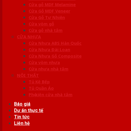
Cửa gỗ MDF Melamine
Cửa Gỗ MDF Veneer
Cửa Gỗ Tự Nhiên
Cửa vòm gỗ
Cửa gỗ nhà tắm
CỬA NHỰA
Cửa Nhựa ABS Hàn Quốc
Cửa Nhựa Đài Loan
Cửa Nhựa Gỗ Composite
Cửa vòm nhựa
Cửa nhựa nhà tắm
NỘI THẤT
Tủ Kệ Bếp
Tủ Quần Áo
Phụ kiện cửa nhà tắm
Báo giá
Dự án thực tế
Tin tức
Liên hệ