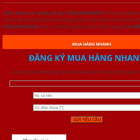
Cửa nhựa và nhựa gỗ tại SAIGONDOOR
là thương hiệu 
sản xuất và phân phối những dòng cửa nhựa và hỗ hợp nhự
SAIGONDOOR
còn có những chính sách bán hàng
ƯU ĐÃ
MUA HÀNG NHANH
ĐĂNG KÝ MUA HÀNG NHAN
Chúng tôi sẽ liên lạc lại với quý khách trong thời gian