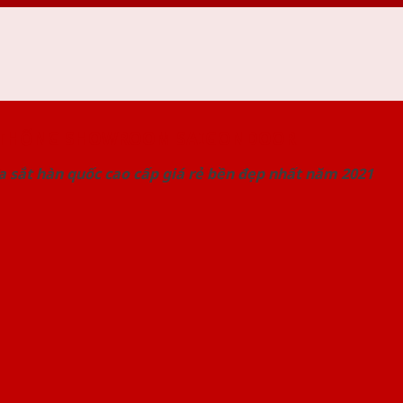
 THỐNG SHOWROOM SAIGONDOOR
 sắt hàn quốc cao cấp giá rẻ bền đẹp nhất năm 2021