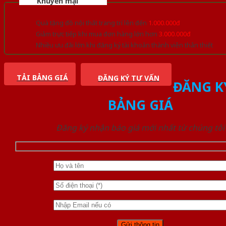
Khuyến mại
Quà tặng đồ nội thất trang trí lên đến
1.000.000đ
Giảm trực tiếp khi mua đơn hàng lớn hơn
3.000.000đ
Nhiều ưu đãi lớn khi đăng ký tài khoản thành viên thân thiết
TẢI BẢNG GIÁ
ĐĂNG KÝ TƯ VẤN
ĐĂNG K
BẢNG GIÁ
Đăng ký nhận báo giá mới nhất từ chúng tôi