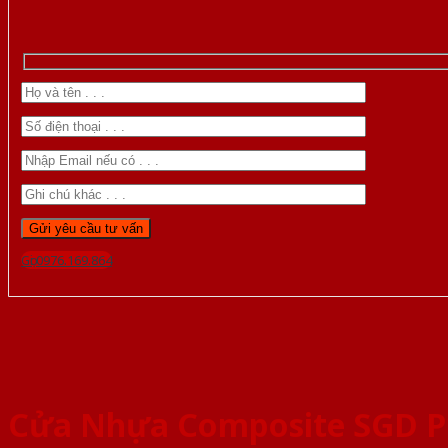
Gọi 0976.169.864
Cửa Nhựa Composite SGD 