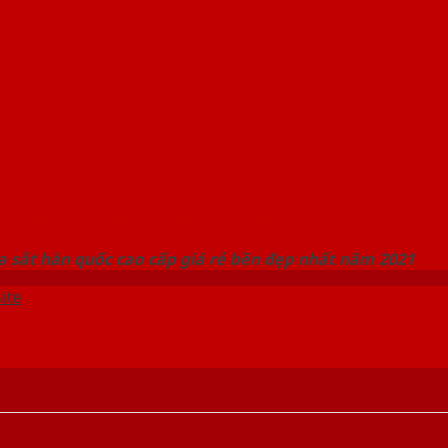
 THỐNG SHOWROOM SAIGONDOOR
 sắt hàn quốc cao cấp giá rẻ bền đẹp nhất năm 2021
ite