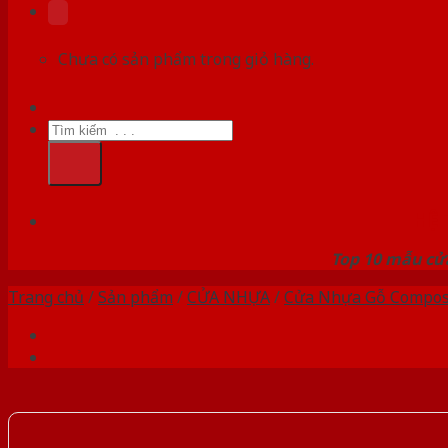
Chưa có sản phẩm trong giỏ hàng.
Tìm
kiếm:
HỆ
Top 10 mẫu cửa
Trang chủ
/
Sản phẩm
/
CỬA NHỰA
/
Cửa Nhựa Gỗ Compos