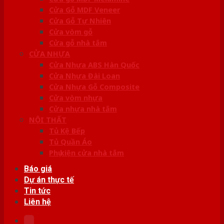
Cửa Gỗ MDF Veneer
Cửa Gỗ Tự Nhiên
Cửa vòm gỗ
Cửa gỗ nhà tắm
CỬA NHỰA
Cửa Nhựa ABS Hàn Quốc
Cửa Nhựa Đài Loan
Cửa Nhựa Gỗ Composite
Cửa vòm nhựa
Cửa nhựa nhà tắm
NỘI THẤT
Tủ Kệ Bếp
Tủ Quần Áo
Phụ kiện cửa nhà tắm
Báo giá
Dự án thực tế
Tin tức
Liên hệ