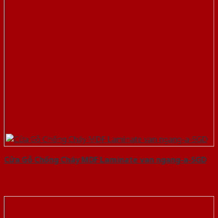
Cửa Gỗ Chống Cháy MDF Laminate van ngang-a-SGD