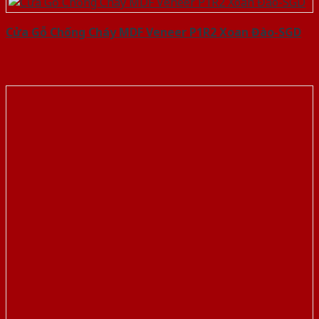
Cửa Gỗ Chống Cháy MDF Veneer P1R2 Xoan Đào-SGD