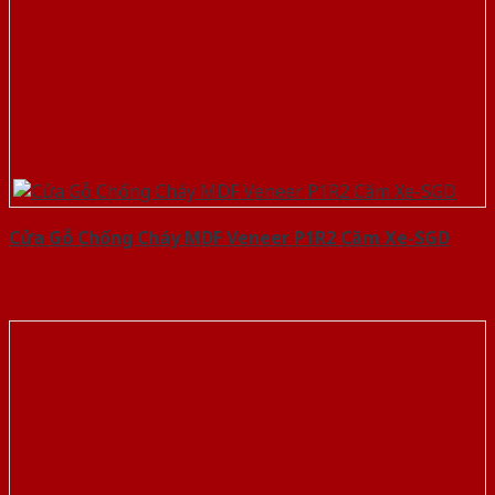
Cửa Gỗ Chống Cháy MDF Veneer P1R2 Căm Xe-SGD