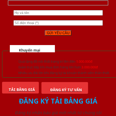
Khuyến mại
Quà tặng đồ nội thất trang trí lên đến
1.000.000đ
Giảm trực tiếp khi mua đơn hàng lớn hơn
3.000.000đ
Nhiều ưu đãi lớn khi đăng ký tài khoản thành viên thân thiết
TẢI BẢNG GIÁ
ĐĂNG KÝ TƯ VẤN
ĐĂNG KÝ TẢI BẢNG GIÁ
Đăng ký nhận báo giá mới nhất từ chúng tôi