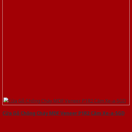
Cửa Gỗ Chống Cháy MDF Veneer P1R2 Căm Xe-a-SGD