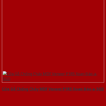
Cửa Gỗ Chống Cháy MDF Veneer P1R5 Xoan Đào-a-SGD