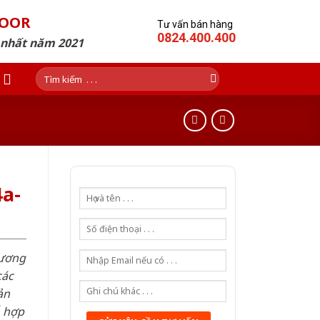
DOOR
Tư vấn bán hàng
0824.400.400
p nhất năm 2021
Tìm
kiếm:
a-
hương
các
ản
ỗ hợp