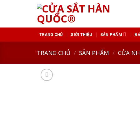
Skip
to
content
GIỚI THIỆU
SẢN PHẨM
BÁ
TRANG CHỦ
TRANG CHỦ
/
SẢN PHẨM
/
CỬA N