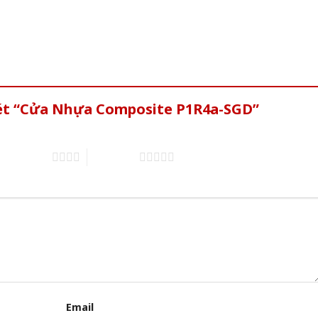
xét “Cửa Nhựa Composite P1R4a-SGD”
4 trên 5 sao
5 trên 5 sao
Email