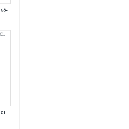
 Gỗ-
-C1