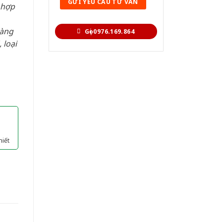
 hợp
hàng
Gọi 0976.169.864
 loại
hiết