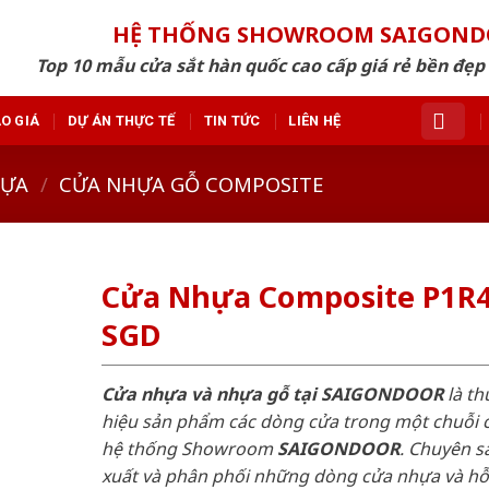
HỆ THỐNG SHOWROOM SAIGON
Top 10 mẫu cửa sắt hàn quốc cao cấp giá rẻ bền đẹ
O GIÁ
DỰ ÁN THỰC TẾ
TIN TỨC
LIÊN HỆ
HỰA
/
CỬA NHỰA GỖ COMPOSITE
Cửa Nhựa Composite P1R4
SGD
Cửa nhựa và nhựa gỗ tại SAIGONDOOR
là t
hiệu sản phẩm các dòng cửa trong một chuỗi 
hệ thống Showroom
SAIGONDOOR
. Chuyên s
xuất và phân phối những dòng cửa nhựa và h