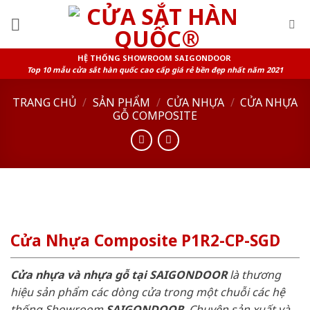
Skip
to
content
HỆ THỐNG SHOWROOM SAIGONDOOR
Top 10 mẫu cửa sắt hàn quốc cao cấp giá rẻ bền đẹp nhất năm 2021
TRANG CHỦ
/
SẢN PHẨM
/
CỬA NHỰA
/
CỬA NHỰA
GỖ COMPOSITE
Cửa Nhựa Composite P1R2-CP-SGD
Cửa nhựa và nhựa gỗ tại SAIGONDOOR
là thương
hiệu sản phẩm các dòng cửa trong một chuỗi các hệ
thống Showroom
SAIGONDOOR
. Chuyên sản xuất và