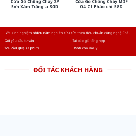
Cửa Gỗ Chống Cháy 2P
Cửa Gỗ Chống Cháy MDF
Sơn Xám Trắng-a-SGD
O4-C1 Phào chi-SGD
Với kinh nghiệm nhiêu năm nghiên cứu cửa theo tiêu chuẩn công nghệ Châu
Âu.Chúng tôi tự tin là nhà sản xuất & cung cấp hàng đầu tại Việt Nam!
Gửi yêu cầu tư vấn
Tải báo giá tổng hợp
Yêu cầu gọi lại (3 phút)
Dành cho đại lý
ĐỐI TÁC KHÁCH HÀNG