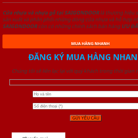
Cửa nhựa và nhựa gỗ tại SAIGONDOOR
là thương hiệu 
sản xuất và phân phối những dòng cửa nhựa và hỗ hợp nhự
SAIGONDOOR
còn có những chính sách bán hàng
ƯU ĐÃ
MUA HÀNG NHANH
ĐĂNG KÝ MUA HÀNG NHAN
Chúng tôi sẽ liên lạc lại với quý khách trong thời gian