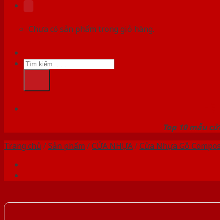
Chưa có sản phẩm trong giỏ hàng.
Tìm
kiếm:
HỆ
Top 10 mẫu cửa
Trang chủ
/
Sản phẩm
/
CỬA NHỰA
/
Cửa Nhựa Gỗ Compos