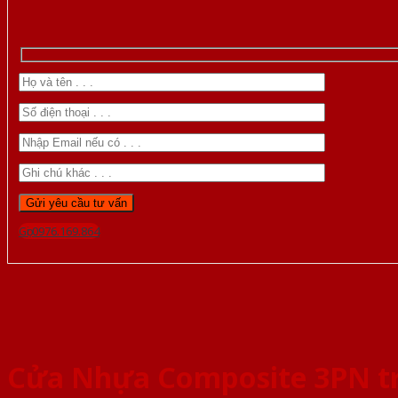
Gọi 0976.169.864
Cửa Nhựa Composite 3PN t