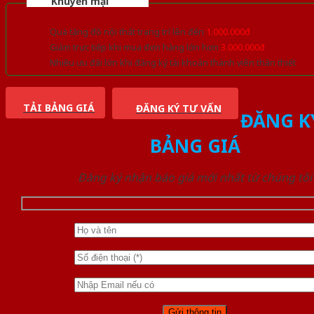
Khuyến mại
Quà tặng đồ nội thất trang trí lên đến
1.000.000đ
Giảm trực tiếp khi mua đơn hàng lớn hơn
3.000.000đ
Nhiều ưu đãi lớn khi đăng ký tài khoản thành viên thân thiết
TẢI BẢNG GIÁ
ĐĂNG KÝ TƯ VẤN
ĐĂNG K
BẢNG GIÁ
Đăng ký nhận báo giá mới nhất từ chúng tôi