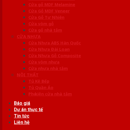
Cửa gỗ MDF Melamine
Cửa Gỗ MDF Veneer
Cửa Gỗ Tự Nhiên
Cửa vòm gỗ
Cửa gỗ nhà tắm
CỬA NHỰA
Cửa Nhựa ABS Hàn Quốc
Cửa Nhựa Đài Loan
Cửa Nhựa Gỗ Composite
Cửa vòm nhựa
Cửa nhựa nhà tắm
NỘI THẤT
Tủ Kệ Bếp
Tủ Quần Áo
Phụ kiện cửa nhà tắm
Báo giá
Dự án thực tế
Tin tức
Liên hệ