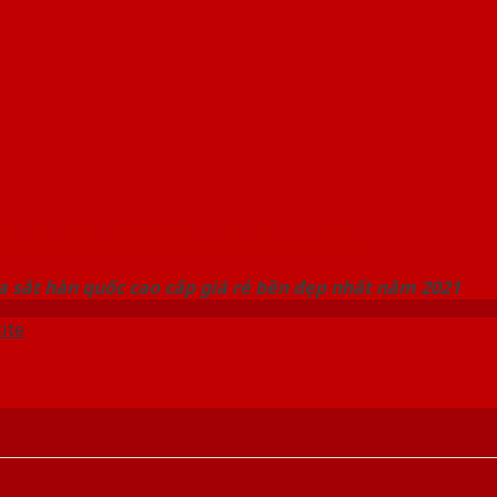
 THỐNG SHOWROOM SAIGONDOOR
 sắt hàn quốc cao cấp giá rẻ bền đẹp nhất năm 2021
ite