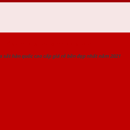
 THỐNG SHOWROOM SAIGONDOOR
 sắt hàn quốc cao cấp giá rẻ bền đẹp nhất năm 2021