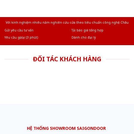
Với kinh nghiệm nhiêu năm nghiên cứu cửa theo tiêu chuẩn công nghệ Châu
Âu.Chúng tôi tự tin là nhà sản xuất & cung cấp hàng đầu tại Việt Nam!
Gửi yêu cầu tư vấn
Tải báo giá tổng hợp
Yêu cầu gọi lại (3 phút)
Dành cho đại lý
ĐỐI TÁC KHÁCH HÀNG
HỆ THỐNG SHOWROOM SAIGONDOOR