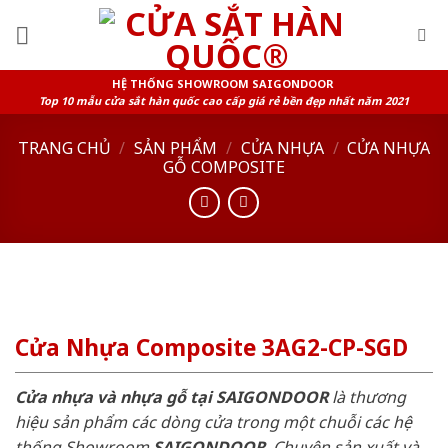
Skip
to
content
HỆ THỐNG SHOWROOM SAIGONDOOR
Top 10 mẫu cửa sắt hàn quốc cao cấp giá rẻ bền đẹp nhất năm 2021
TRANG CHỦ
/
SẢN PHẨM
/
CỬA NHỰA
/
CỬA NHỰA
GỖ COMPOSITE
Cửa Nhựa Composite 3AG2-CP-SGD
Cửa nhựa và nhựa gỗ tại SAIGONDOOR
là thương
hiệu sản phẩm các dòng cửa trong một chuỗi các hệ
thống Showroom
SAIGONDOOR
. Chuyên sản xuất và