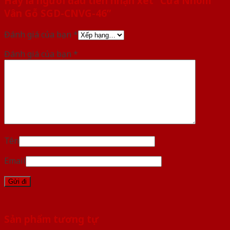
Hãy là người đầu tiên nhận xét “Cửa Nhôm
Vân Gỗ SGD-CNVG-46”
Đánh giá của bạn
*
Đánh giá của bạn
*
Tên
Email
Sản phẩm tương tự