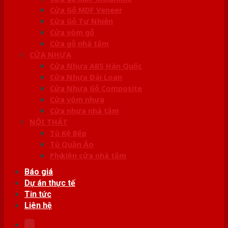
Cửa Gỗ MDF Veneer
Cửa Gỗ Tự Nhiên
Cửa vòm gỗ
Cửa gỗ nhà tắm
CỬA NHỰA
Cửa Nhựa ABS Hàn Quốc
Cửa Nhựa Đài Loan
Cửa Nhựa Gỗ Composite
Cửa vòm nhựa
Cửa nhựa nhà tắm
NỘI THẤT
Tủ Kệ Bếp
Tủ Quần Áo
Phụ kiện cửa nhà tắm
Báo giá
Dự án thực tế
Tin tức
Liên hệ