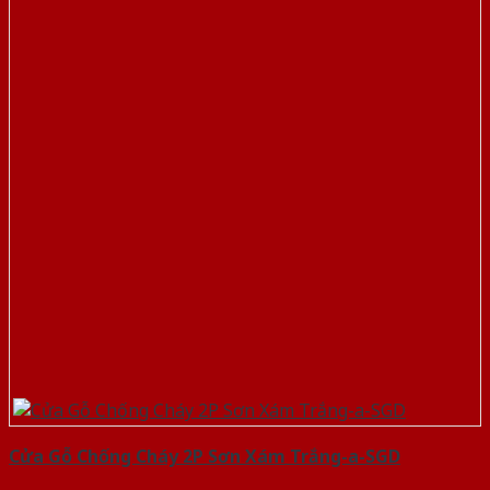
Cửa Gỗ Chống Cháy 2P Sơn Xám Trắng-a-SGD