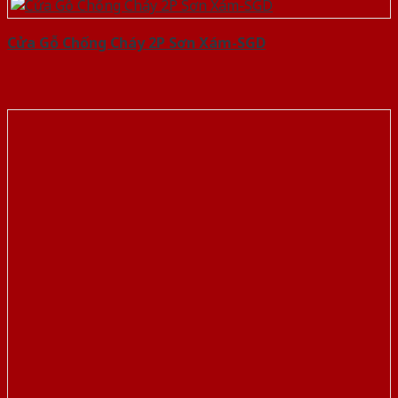
Cửa Gỗ Chống Cháy 2P Sơn Xám-SGD