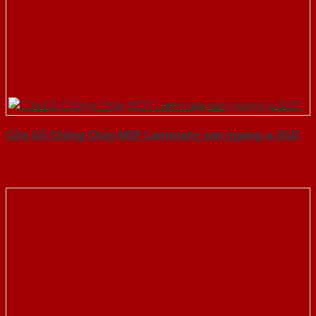
Cửa Gỗ Chống Cháy MDF Laminate van ngang-a-SGD