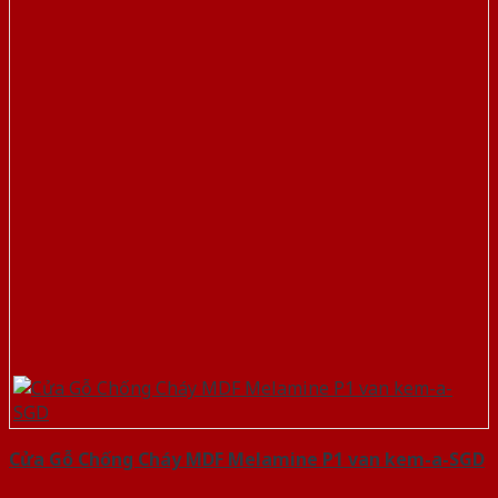
Cửa Gỗ Chống Cháy MDF Melamine P1 van kem-a-SGD