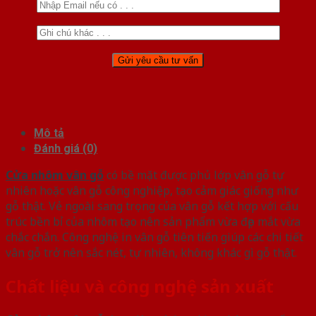
Mô tả
Đánh giá (0)
Cửa nhôm vân gỗ
có bề mặt được phủ lớp vân gỗ tự
nhiên hoặc vân gỗ công nghiệp, tạo cảm giác giống như
gỗ thật. Vẻ ngoài sang trọng của vân gỗ kết hợp với cấu
trúc bền bỉ của nhôm tạo nên sản phẩm vừa đẹp mắt vừa
chắc chắn. Công nghệ in vân gỗ tiên tiến giúp các chi tiết
vân gỗ trở nên sắc nét, tự nhiên, không khác gì gỗ thật.
Chất liệu và công nghệ sản xuất