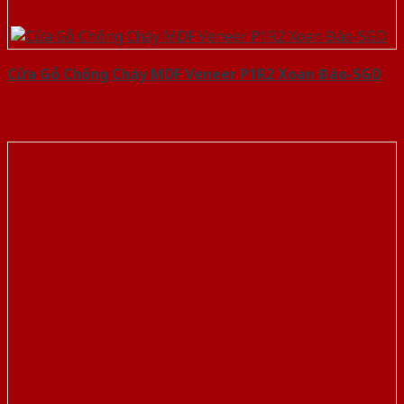
Cửa Gỗ Chống Cháy MDF Veneer P1R2 Xoan Đào-SGD