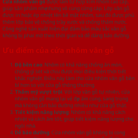
Cửa nhôm vân gỗ
được làm từ hợp kim nhôm cao cấp,
giúp sản phẩm nhẹ nhưng vô cùng cứng cáp. Lớp vân gỗ
được in hoặc ép nhiệt lên bề mặt nhôm, sau đó được phủ
thêm lớp bảo vệ chống trầy xước và chống thấm nước.
Công nghệ sản xuất hiện đại đảm bảo màu sắc vân gỗ
không bị phai mờ theo thời gian và dễ dàng bảo dưỡng.
Ưu điểm của cửa nhôm vân gỗ
Độ bền cao
: Nhôm có khả năng chống ăn mòn,
chống gỉ sét và chịu được mọi điều kiện thời tiết
khắc nghiệt. Điều này làm cho cửa nhôm vân gỗ bền
bỉ hơn so với cửa gỗ thông thường.
Thẩm mỹ vượt trội
: Với lớp vân gỗ tự nhiên, cửa
nhôm vân gỗ mang lại vẻ đẹp ấm cúng, sang trọng
mà không cần bảo dưỡng nhiều như cửa gỗ thật.
Tiết kiệm năng lượng
: Nhôm có khả năng cách
nhiệt và cách âm tốt, giúp tiết kiệm năng lượng cho
ngôi nhà.
Dễ bảo dưỡng
: Cửa nhôm vân gỗ không bị cong