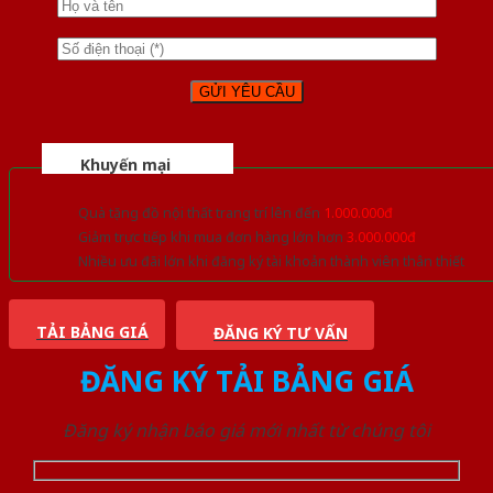
Khuyến mại
Quà tặng đồ nội thất trang trí lên đến
1.000.000đ
Giảm trực tiếp khi mua đơn hàng lớn hơn
3.000.000đ
Nhiều ưu đãi lớn khi đăng ký tài khoản thành viên thân thiết
TẢI BẢNG GIÁ
ĐĂNG KÝ TƯ VẤN
ĐĂNG KÝ TẢI BẢNG GIÁ
Đăng ký nhận báo giá mới nhất từ chúng tôi