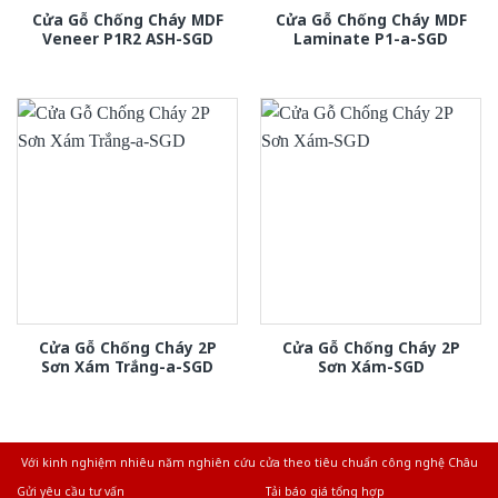
Cửa Gỗ Chống Cháy MDF
Cửa Gỗ Chống Cháy MDF
Veneer P1R2 ASH-SGD
Laminate P1-a-SGD
Cửa Gỗ Chống Cháy 2P
Cửa Gỗ Chống Cháy 2P
Sơn Xám Trắng-a-SGD
Sơn Xám-SGD
Với kinh nghiệm nhiêu năm nghiên cứu cửa theo tiêu chuẩn công nghệ Châu
Âu.Chúng tôi tự tin là nhà sản xuất & cung cấp hàng đầu tại Việt Nam!
Gửi yêu cầu tư vấn
Tải báo giá tổng hợp