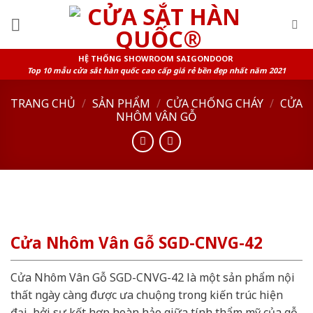
Skip
to
content
HỆ THỐNG SHOWROOM SAIGONDOOR
Top 10 mẫu cửa sắt hàn quốc cao cấp giá rẻ bền đẹp nhất năm 2021
TRANG CHỦ
/
SẢN PHẨM
/
CỬA CHỐNG CHÁY
/
CỬA
NHÔM VÂN GỖ
Cửa Nhôm Vân Gỗ SGD-CNVG-42
Cửa Nhôm Vân Gỗ SGD-CNVG-42 là một sản phẩm nội
thất ngày càng được ưa chuộng trong kiến trúc hiện
đại, bởi sự kết hợp hoàn hảo giữa tính thẩm mỹ của gỗ