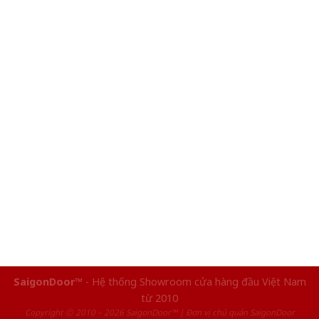
SaigonDoor™
- Hệ thống Showroom cửa hàng đầu Việt Nam
từ 2010
Copyright ⓒ 2010 – 2026 SaigonDoor™ | Đơn vị chủ quản SaigonDoor