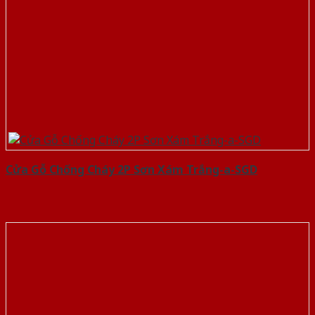
Cửa Gỗ Chống Cháy 2P Sơn Xám Trắng-a-SGD