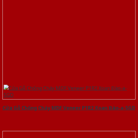
Cửa Gỗ Chống Cháy MDF Veneer P1R2 Xoan Đào-a-SGD