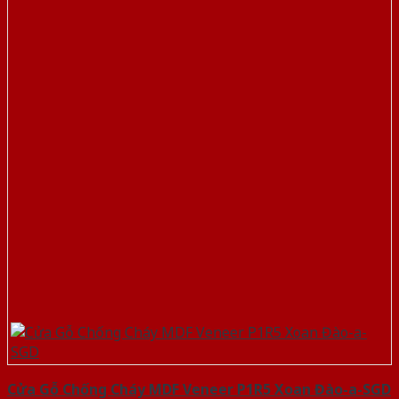
Cửa Gỗ Chống Cháy MDF Veneer P1R5 Xoan Đào-a-SGD