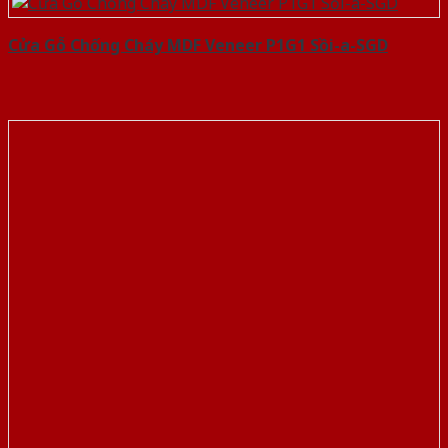
Cửa Gỗ Chống Cháy MDF Veneer P1G1 Sồi-a-SGD