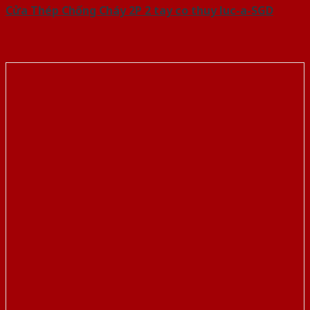
Cửa Thép Chống Cháy 2P 2 tay co thuy luc-a-SGD