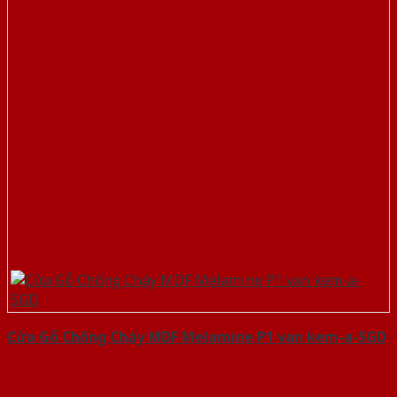
Cửa Gỗ Chống Cháy MDF Melamine P1 van kem-a-SGD