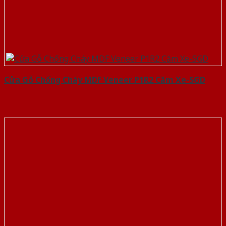
Cửa Gỗ Chống Cháy MDF Veneer P1R2 Căm Xe-SGD