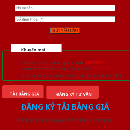
Khuyến mại
Quà tặng đồ nội thất trang trí lên đến
1.000.000đ
Giảm trực tiếp khi mua đơn hàng lớn hơn
3.000.000đ
Nhiều ưu đãi lớn khi đăng ký tài khoản thành viên thân thiết
TẢI BẢNG GIÁ
ĐĂNG KÝ TƯ VẤN
ĐĂNG KÝ TẢI BẢNG GIÁ
Đăng ký nhận báo giá mới nhất từ chúng tôi