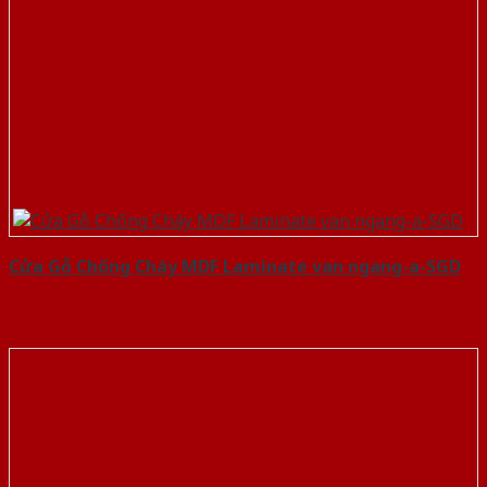
Cửa Gỗ Chống Cháy MDF Laminate van ngang-a-SGD