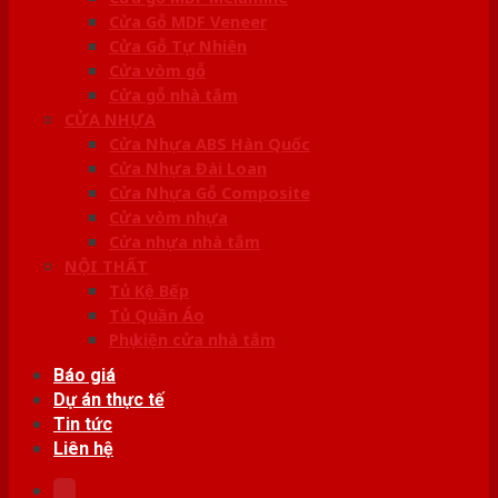
Cửa Gỗ MDF Veneer
Cửa Gỗ Tự Nhiên
Cửa vòm gỗ
Cửa gỗ nhà tắm
CỬA NHỰA
Cửa Nhựa ABS Hàn Quốc
Cửa Nhựa Đài Loan
Cửa Nhựa Gỗ Composite
Cửa vòm nhựa
Cửa nhựa nhà tắm
NỘI THẤT
Tủ Kệ Bếp
Tủ Quần Áo
Phụ kiện cửa nhà tắm
Báo giá
Dự án thực tế
Tin tức
Liên hệ