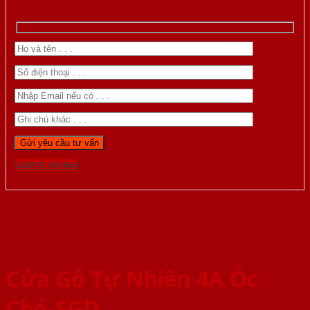
Gọi 0976.169.864
Cửa Gỗ Tự Nhiên 4A Óc
Chó-SGD