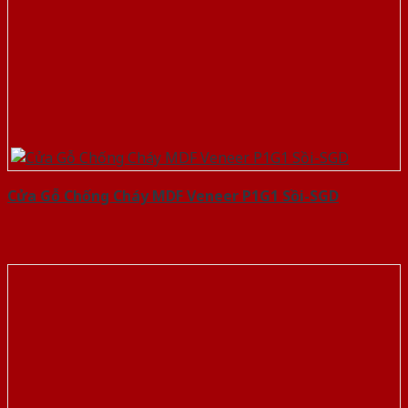
Cửa Gỗ Chống Cháy MDF Veneer P1G1 Sồi-SGD