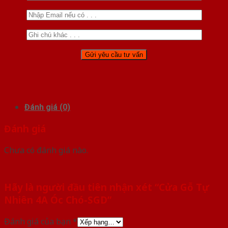
Đánh giá (0)
Đánh giá
Chưa có đánh giá nào.
Hãy là người đầu tiên nhận xét “Cửa Gỗ Tự
Nhiên 4A Óc Chó-SGD”
Đánh giá của bạn
*