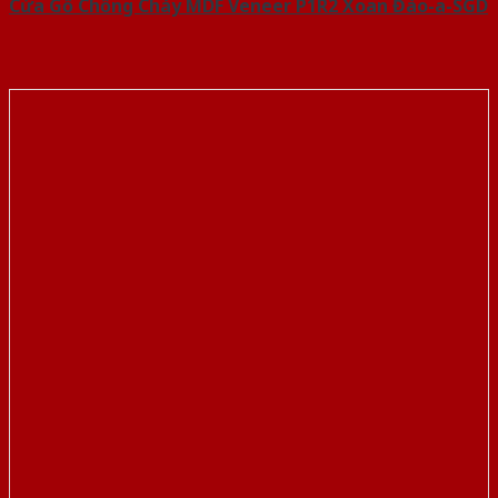
Cửa Gỗ Chống Cháy MDF Veneer P1R2 Xoan Đào-a-SGD