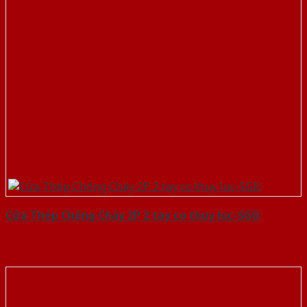
Cửa Thép Chống Cháy 2P 2 tay co thuy luc-SGD