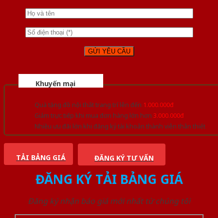
Khuyến mại
Quà tặng đồ nội thất trang trí lên đến
1.000.000đ
Giảm trực tiếp khi mua đơn hàng lớn hơn
3.000.000đ
Nhiều ưu đãi lớn khi đăng ký tài khoản thành viên thân thiết
TẢI BẢNG GIÁ
ĐĂNG KÝ TƯ VẤN
ĐĂNG KÝ TẢI BẢNG GIÁ
Đăng ký nhận báo giá mới nhất từ chúng tôi