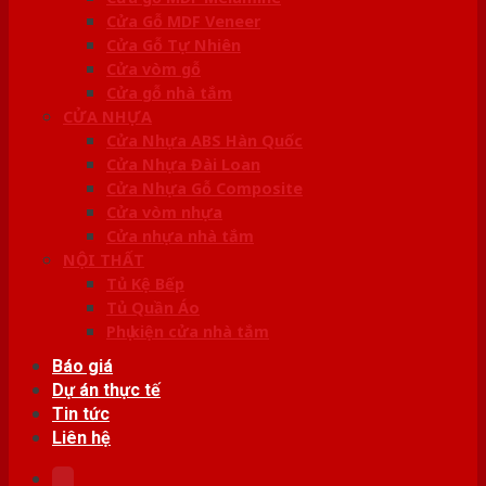
Cửa Gỗ MDF Veneer
Cửa Gỗ Tự Nhiên
Cửa vòm gỗ
Cửa gỗ nhà tắm
CỬA NHỰA
Cửa Nhựa ABS Hàn Quốc
Cửa Nhựa Đài Loan
Cửa Nhựa Gỗ Composite
Cửa vòm nhựa
Cửa nhựa nhà tắm
NỘI THẤT
Tủ Kệ Bếp
Tủ Quần Áo
Phụ kiện cửa nhà tắm
Báo giá
Dự án thực tế
Tin tức
Liên hệ