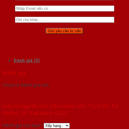
Đánh giá (0)
Đánh giá
Chưa có đánh giá nào.
Hãy là người đầu tiên nhận xét “Cửa Gỗ Tự
Nhiên 2A Oak dam-SGD”
Đánh giá của bạn
*