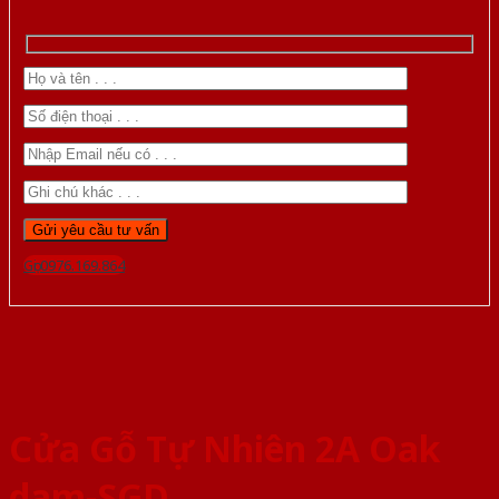
Gọi 0976.169.864
Cửa Gỗ Tự Nhiên 2A Oak
dam-SGD