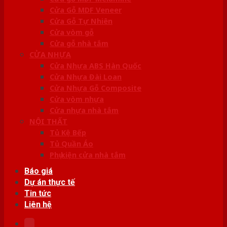
Cửa Gỗ MDF Veneer
Cửa Gỗ Tự Nhiên
Cửa vòm gỗ
Cửa gỗ nhà tắm
CỬA NHỰA
Cửa Nhựa ABS Hàn Quốc
Cửa Nhựa Đài Loan
Cửa Nhựa Gỗ Composite
Cửa vòm nhựa
Cửa nhựa nhà tắm
NỘI THẤT
Tủ Kệ Bếp
Tủ Quần Áo
Phụ kiện cửa nhà tắm
Báo giá
Dự án thực tế
Tin tức
Liên hệ