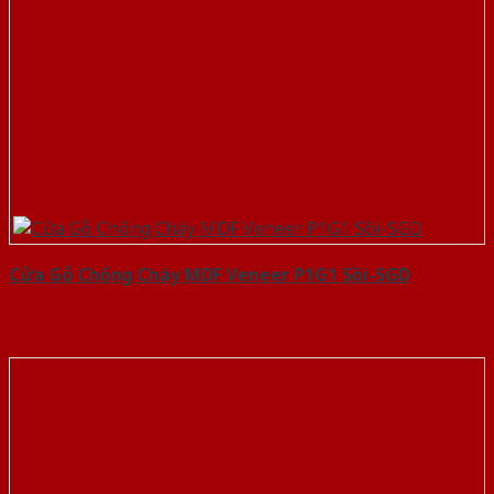
Cửa Gỗ Chống Cháy MDF Veneer P1G1 Sồi-SGD