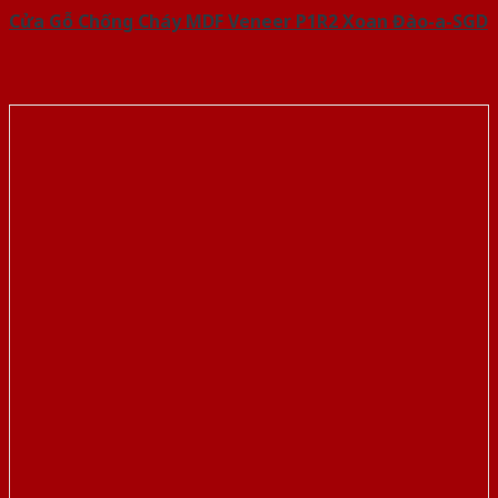
Cửa Gỗ Chống Cháy MDF Veneer P1R2 Xoan Đào-a-SGD