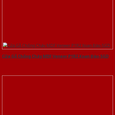
Cửa Gỗ Chống Cháy MDF Veneer P1R2 Xoan Đào-SGD