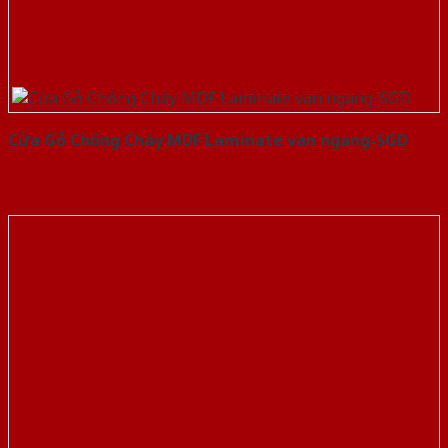
Cửa Gỗ Chống Cháy MDF Laminate van ngang-SGD