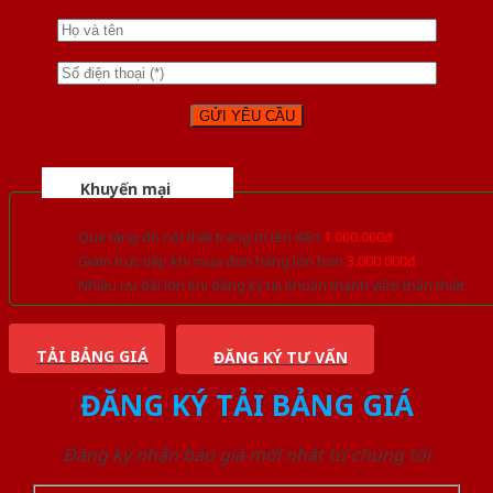
Khuyến mại
Quà tặng đồ nội thất trang trí lên đến
1.000.000đ
Giảm trực tiếp khi mua đơn hàng lớn hơn
3.000.000đ
Nhiều ưu đãi lớn khi đăng ký tài khoản thành viên thân thiết
TẢI BẢNG GIÁ
ĐĂNG KÝ TƯ VẤN
ĐĂNG KÝ TẢI BẢNG GIÁ
Đăng ký nhận báo giá mới nhất từ chúng tôi