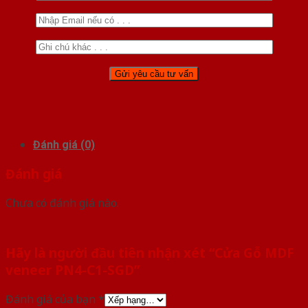
Đánh giá (0)
Đánh giá
Chưa có đánh giá nào.
Hãy là người đầu tiên nhận xét “Cửa Gỗ MDF
veneer PN4-C1-SGD”
Đánh giá của bạn
*