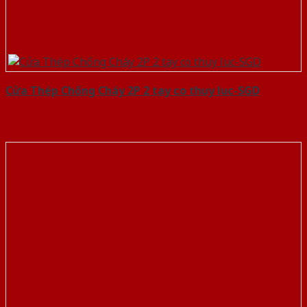
Cửa Thép Chống Cháy 2P 2 tay co thuy luc-SGD