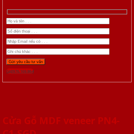
Gọi 0976.169.864
Cửa Gỗ MDF veneer PN4-
C1-SGD