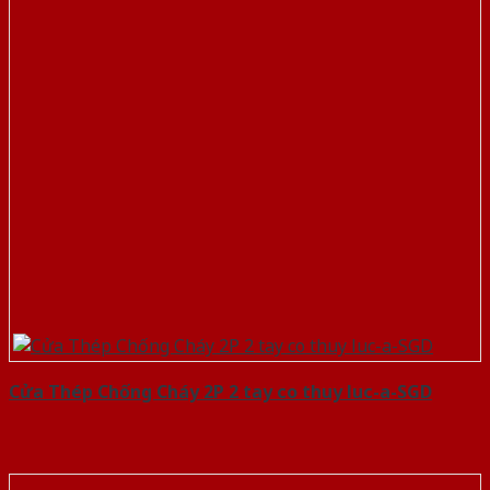
Cửa Thép Chống Cháy 2P 2 tay co thuy luc-a-SGD