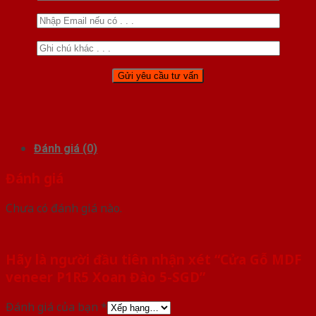
Đánh giá (0)
Đánh giá
Chưa có đánh giá nào.
Hãy là người đầu tiên nhận xét “Cửa Gỗ MDF
veneer P1R5 Xoan Đào 5-SGD”
Đánh giá của bạn
*