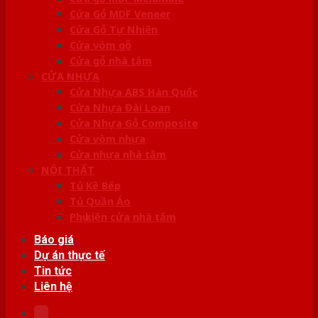
Cửa Gỗ MDF Veneer
Cửa Gỗ Tự Nhiên
Cửa vòm gỗ
Cửa gỗ nhà tắm
CỬA NHỰA
Cửa Nhựa ABS Hàn Quốc
Cửa Nhựa Đài Loan
Cửa Nhựa Gỗ Composite
Cửa vòm nhựa
Cửa nhựa nhà tắm
NỘI THẤT
Tủ Kệ Bếp
Tủ Quần Áo
Phụ kiện cửa nhà tắm
Báo giá
Dự án thực tế
Tin tức
Liên hệ