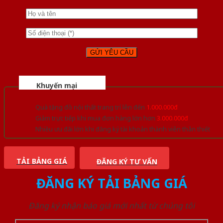
Khuyến mại
Quà tặng đồ nội thất trang trí lên đến
1.000.000đ
Giảm trực tiếp khi mua đơn hàng lớn hơn
3.000.000đ
Nhiều ưu đãi lớn khi đăng ký tài khoản thành viên thân thiết
TẢI BẢNG GIÁ
ĐĂNG KÝ TƯ VẤN
ĐĂNG KÝ TẢI BẢNG GIÁ
Đăng ký nhận báo giá mới nhất từ chúng tôi