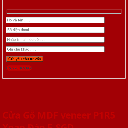
Gọi 0976.169.864
Cửa Gỗ MDF veneer P1R5
Xoan Đào 5-SGD