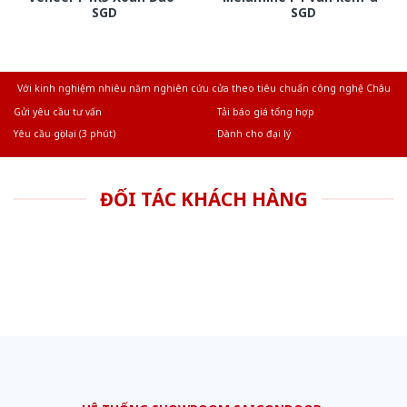
SGD
SGD
Với kinh nghiệm nhiêu năm nghiên cứu cửa theo tiêu chuẩn công nghệ Châu
Âu.Chúng tôi tự tin là nhà sản xuất & cung cấp hàng đầu tại Việt Nam!
Gửi yêu cầu tư vấn
Tải báo giá tổng hợp
Yêu cầu gọi lại (3 phút)
Dành cho đại lý
ĐỐI TÁC KHÁCH HÀNG