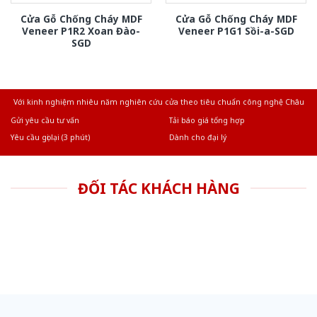
Cửa Gỗ Chống Cháy MDF
Cửa Gỗ Chống Cháy MDF
Veneer P1R2 Xoan Đào-
Veneer P1G1 Sồi-a-SGD
SGD
Với kinh nghiệm nhiêu năm nghiên cứu cửa theo tiêu chuẩn công nghệ Châu
Âu.Chúng tôi tự tin là nhà sản xuất & cung cấp hàng đầu tại Việt Nam!
Gửi yêu cầu tư vấn
Tải báo giá tổng hợp
Yêu cầu gọi lại (3 phút)
Dành cho đại lý
ĐỐI TÁC KHÁCH HÀNG