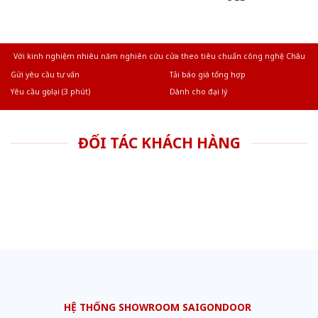
Với kinh nghiệm nhiêu năm nghiên cứu cửa theo tiêu chuẩn công nghệ Châu
Âu.Chúng tôi tự tin là nhà sản xuất & cung cấp hàng đầu tại Việt Nam!
Gửi yêu cầu tư vấn
Tải báo giá tổng hợp
Yêu cầu gọi lại (3 phút)
Dành cho đại lý
ĐỐI TÁC KHÁCH HÀNG
HỆ THỐNG SHOWROOM SAIGONDOOR