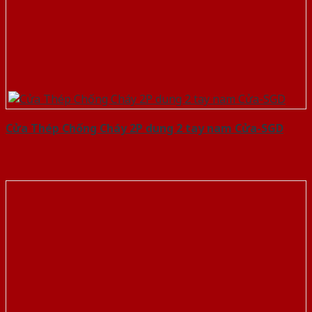
Cửa Thép Chống Cháy 2P dung 2 tay nam Cửa-SGD