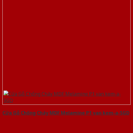
Cửa Gỗ Chống Cháy MDF Melamine P1 van kem-a-SGD