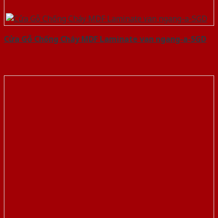
Cửa Gỗ Chống Cháy MDF Laminate van ngang-a-SGD