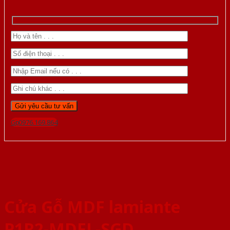
Gọi 0976.169.864
Cửa Gỗ MDF lamiante
P1R2-MDFL-SGD