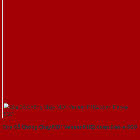
Cửa Gỗ Chống Cháy MDF Veneer P1R2 Xoan Đào-a-SGD