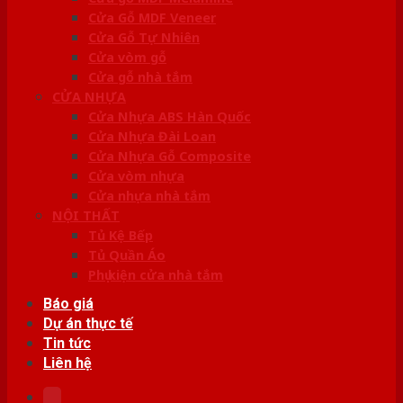
Cửa Gỗ MDF Veneer
Cửa Gỗ Tự Nhiên
Cửa vòm gỗ
Cửa gỗ nhà tắm
CỬA NHỰA
Cửa Nhựa ABS Hàn Quốc
Cửa Nhựa Đài Loan
Cửa Nhựa Gỗ Composite
Cửa vòm nhựa
Cửa nhựa nhà tắm
NỘI THẤT
Tủ Kệ Bếp
Tủ Quần Áo
Phụ kiện cửa nhà tắm
Báo giá
Dự án thực tế
Tin tức
Liên hệ