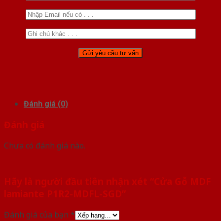
Đánh giá (0)
Đánh giá
Chưa có đánh giá nào.
Hãy là người đầu tiên nhận xét “Cửa Gỗ MDF
lamiante P1R2-MDFL-SGD”
Đánh giá của bạn
*