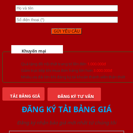
Khuyến mại
Quà tặng đồ nội thất trang trí lên đến
1.000.000đ
Giảm trực tiếp khi mua đơn hàng lớn hơn
3.000.000đ
Nhiều ưu đãi lớn khi đăng ký tài khoản thành viên thân thiết
TẢI BẢNG GIÁ
ĐĂNG KÝ TƯ VẤN
ĐĂNG KÝ TẢI BẢNG GIÁ
Đăng ký nhận báo giá mới nhất từ chúng tôi