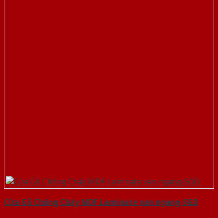
Cửa Gỗ Chống Cháy MDF Laminate van ngang-SGD