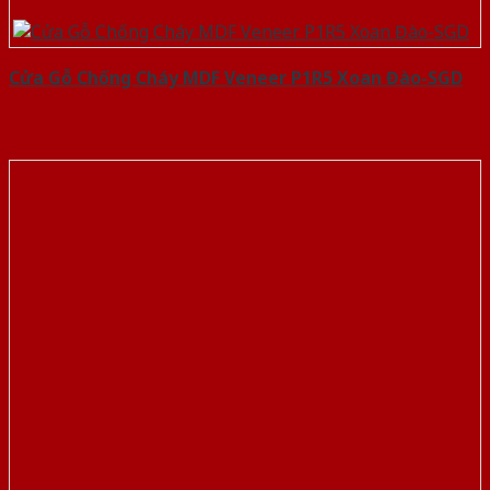
Cửa Gỗ Chống Cháy MDF Veneer P1R5 Xoan Đào-SGD