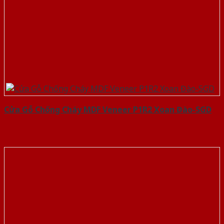
Cửa Gỗ Chống Cháy MDF Veneer P1R2 Xoan Đào-SGD