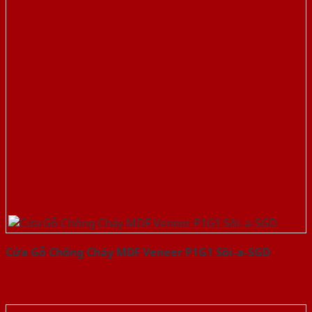
Cửa Gỗ Chống Cháy MDF Veneer P1G1 Sồi-a-SGD