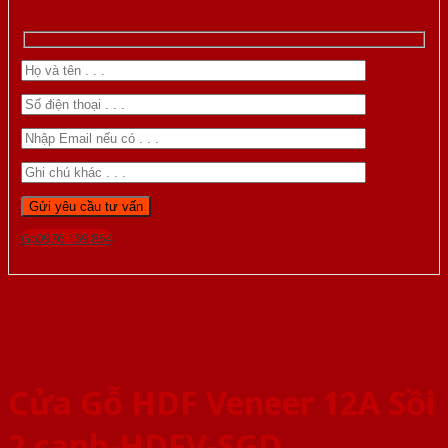
Gọi 0976.169.864
Cửa Gỗ HDF Veneer 12A Sồi
2 canh-HDFV-SGD