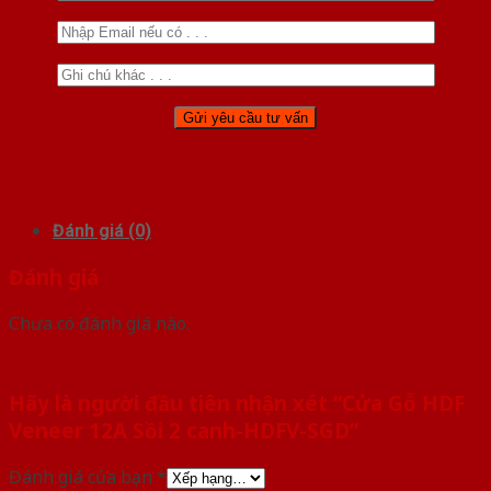
Đánh giá (0)
Đánh giá
Chưa có đánh giá nào.
Hãy là người đầu tiên nhận xét “Cửa Gỗ HDF
Veneer 12A Sồi 2 canh-HDFV-SGD”
Đánh giá của bạn
*