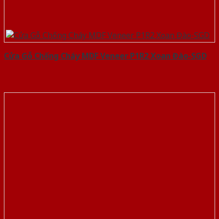
Cửa Gỗ Chống Cháy MDF Veneer P1R2 Xoan Đào-SGD