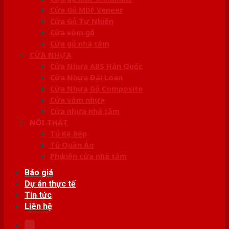
Cửa Gỗ MDF Veneer
Cửa Gỗ Tự Nhiên
Cửa vòm gỗ
Cửa gỗ nhà tắm
CỬA NHỰA
Cửa Nhựa ABS Hàn Quốc
Cửa Nhựa Đài Loan
Cửa Nhựa Gỗ Composite
Cửa vòm nhựa
Cửa nhựa nhà tắm
NỘI THẤT
Tủ Kệ Bếp
Tủ Quần Áo
Phụ kiện cửa nhà tắm
Báo giá
Dự án thực tế
Tin tức
Liên hệ