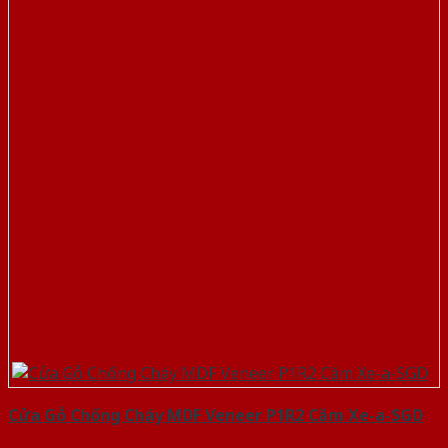
Cửa Gỗ Chống Cháy MDF Veneer P1R2 Căm Xe-a-SGD