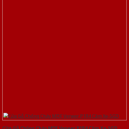
Cửa Gỗ Chống Cháy MDF Veneer P1R4 Căm Xe-SGD