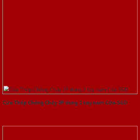
Cửa Thép Chống Cháy 2P dung 2 tay nam Cửa-SGD