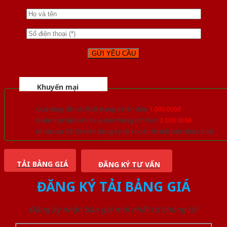
Khuyến mại
Quà tặng đồ nội thất trang trí lên đến
1.000.000đ
Giảm trực tiếp khi mua đơn hàng lớn hơn
3.000.000đ
Nhiều ưu đãi lớn khi đăng ký tài khoản thành viên thân thiết
TẢI BẢNG GIÁ
ĐĂNG KÝ TƯ VẤN
ĐĂNG KÝ TẢI BẢNG GIÁ
Đăng ký nhận báo giá mới nhất từ chúng tôi