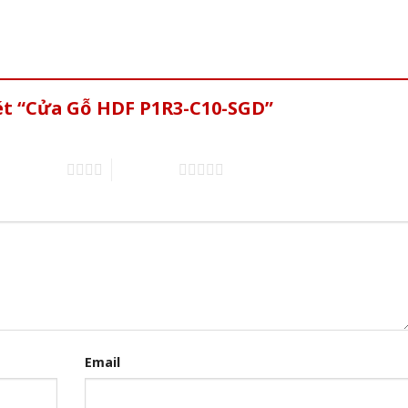
xét “Cửa Gỗ HDF P1R3-C10-SGD”
4 trên 5 sao
5 trên 5 sao
Email