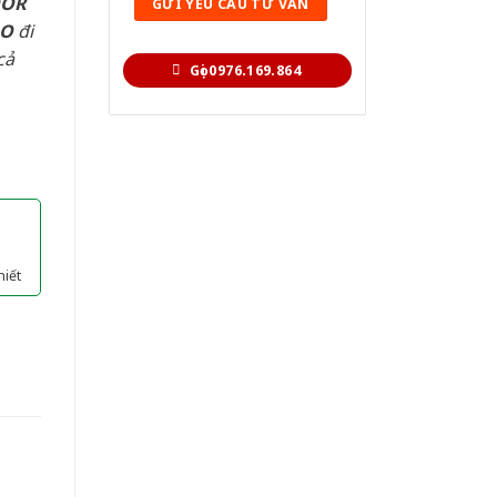
OOR
AO
đi
cả
Gọi 0976.169.864
hiết