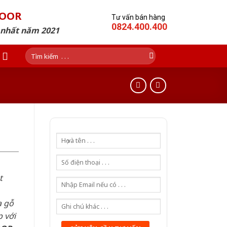
DOOR
Tư vấn bán hàng
0824.400.400
p nhất năm 2021
Tìm
kiếm:
t
a gỗ
 với