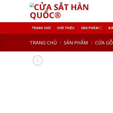
Skip
to
content
GIỚI THIỆU
SẢN PHẨM
BÁ
TRANG CHỦ
TRANG CHỦ
/
SẢN PHẨM
/
CỬA GỖ