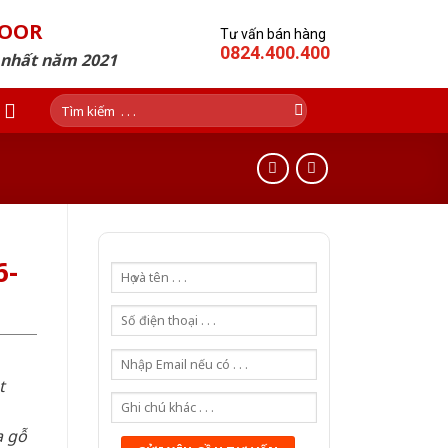
DOOR
Tư vấn bán hàng
0824.400.400
p nhất năm 2021
Tìm
kiếm:
6-
t
a gỗ