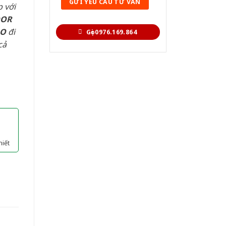
 với
OOR
AO
đi
Gọi 0976.169.864
cả
hiết