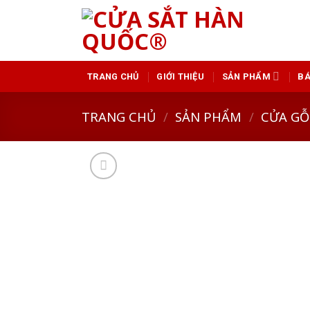
Skip
to
content
GIỚI THIỆU
SẢN PHẨM
BÁ
TRANG CHỦ
TRANG CHỦ
/
SẢN PHẨM
/
CỬA GỖ