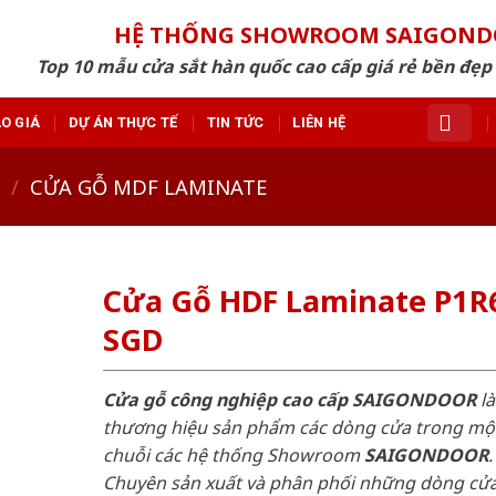
HỆ THỐNG SHOWROOM SAIGON
Top 10 mẫu cửa sắt hàn quốc cao cấp giá rẻ bền đẹ
O GIÁ
DỰ ÁN THỰC TẾ
TIN TỨC
LIÊN HỆ
/
CỬA GỖ MDF LAMINATE
Cửa Gỗ HDF Laminate P1R
SGD
Cửa gỗ công nghiệp cao cấp SAIGONDOOR
là
thương hiệu sản phẩm các dòng cửa trong mộ
chuỗi các hệ thống Showroom
SAIGONDOOR
.
Chuyên sản xuất và phân phối những dòng cử