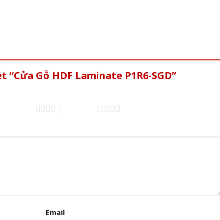
xét “Cửa Gỗ HDF Laminate P1R6-SGD”
4 trên 5 sao
5 trên 5 sao
Email