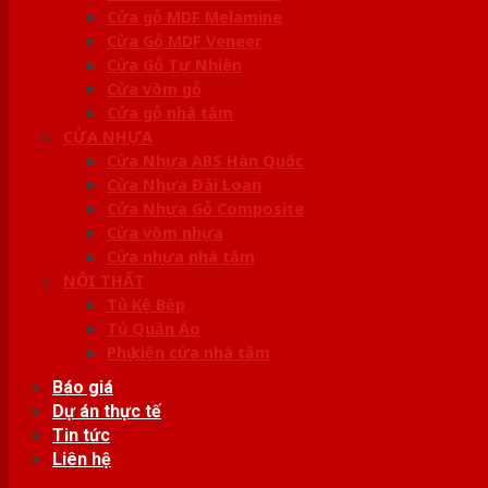
Cửa gỗ MDF Melamine
Cửa Gỗ MDF Veneer
Cửa Gỗ Tự Nhiên
Cửa vòm gỗ
Cửa gỗ nhà tắm
CỬA NHỰA
Cửa Nhựa ABS Hàn Quốc
Cửa Nhựa Đài Loan
Cửa Nhựa Gỗ Composite
Cửa vòm nhựa
Cửa nhựa nhà tắm
NỘI THẤT
Tủ Kệ Bếp
Tủ Quần Áo
Phụ kiện cửa nhà tắm
Báo giá
Dự án thực tế
Tin tức
Liên hệ