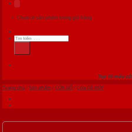
Chưa có sản phẩm trong giỏ hàng.
Tìm
kiếm:
HỆ
Top 10 mẫu cửa
Trang chủ
/
Sản phẩm
/
CỬA GỖ
/
Cửa Gỗ HDF