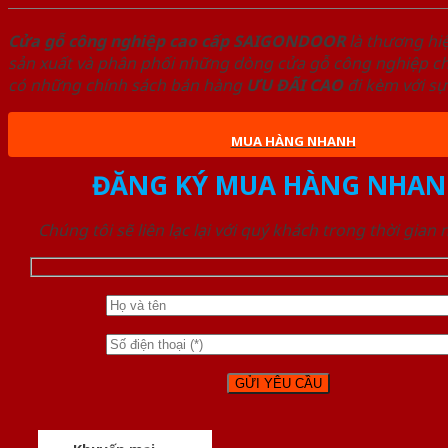
Cửa gỗ công nghiệp cao cấp SAIGONDOOR
là thương hi
sản xuất và phân phối những dòng cửa gỗ công nghiệp chấ
có những chính sách bán hàng
ƯU ĐÃI
CAO
đi kèm với sự
MUA HÀNG NHANH
ĐĂNG KÝ MUA HÀNG NHAN
Chúng tôi sẽ liên lạc lại với quý khách trong thời gian