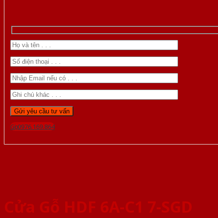
Gọi 0976.169.864
Cửa Gỗ HDF 6A-C1 7-SGD