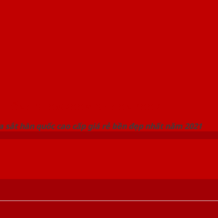
 THỐNG SHOWROOM SAIGONDOOR
 sắt hàn quốc cao cấp giá rẻ bền đẹp nhất năm 2021