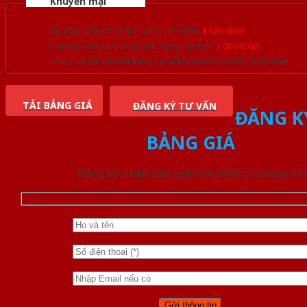
Khuyến mại
Quà tặng đồ nội thất trang trí lên đến
1.000.000đ
Giảm trực tiếp khi mua đơn hàng lớn hơn
3.000.000đ
Nhiều ưu đãi lớn khi đăng ký tài khoản thành viên thân thiết
TẢI BẢNG GIÁ
ĐĂNG KÝ TƯ VẤN
ĐĂNG K
BẢNG GIÁ
Đăng ký nhận báo giá mới nhất từ chúng tôi