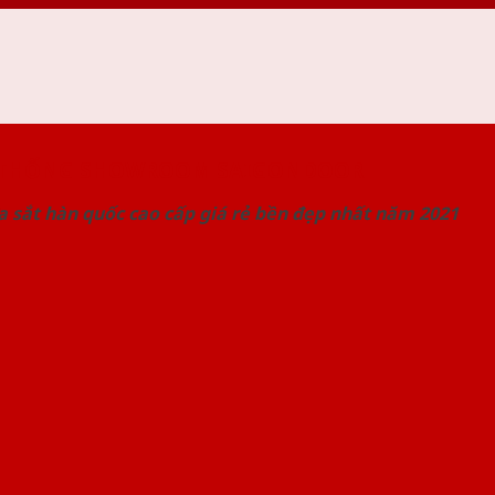
 THỐNG SHOWROOM SAIGONDOOR
 sắt hàn quốc cao cấp giá rẻ bền đẹp nhất năm 2021