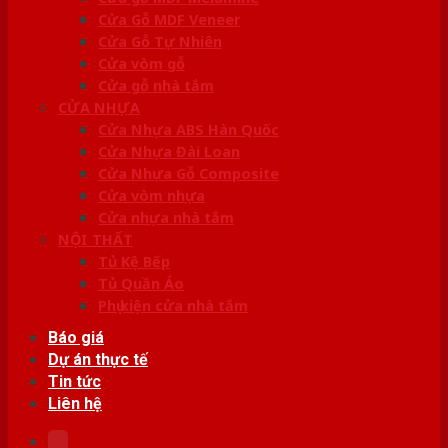
Cửa Gỗ MDF Veneer
Cửa Gỗ Tự Nhiên
Cửa vòm gỗ
Cửa gỗ nhà tắm
CỬA NHỰA
Cửa Nhựa ABS Hàn Quốc
Cửa Nhựa Đài Loan
Cửa Nhựa Gỗ Composite
Cửa vòm nhựa
Cửa nhựa nhà tắm
NỘI THẤT
Tủ Kệ Bếp
Tủ Quần Áo
Phụ kiện cửa nhà tắm
Báo giá
Dự án thực tế
Tin tức
Liên hệ