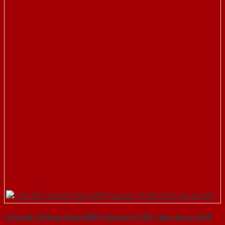
Cửa Gỗ Chống Cháy MDF Veneer P1R2 Căm Xe-a-SGD