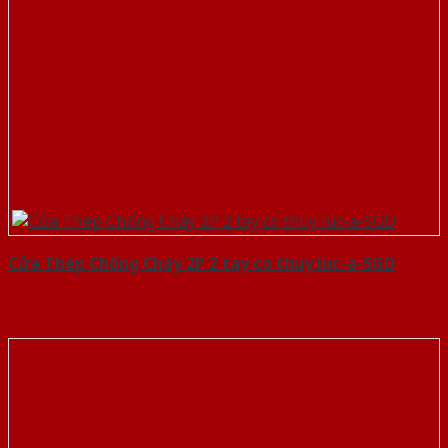
Cửa Thép Chống Cháy 2P 2 tay co thuy luc-a-SGD