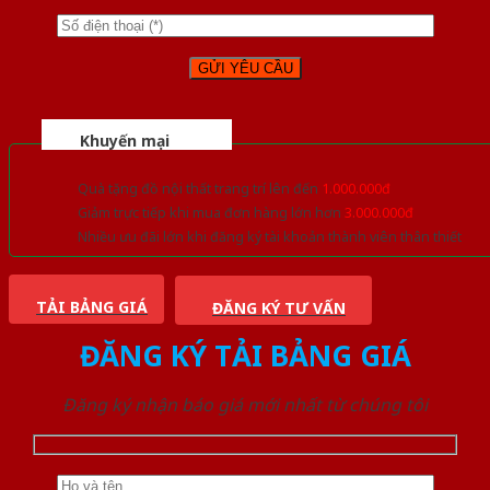
Khuyến mại
Quà tặng đồ nội thất trang trí lên đến
1.000.000đ
Giảm trực tiếp khi mua đơn hàng lớn hơn
3.000.000đ
Nhiều ưu đãi lớn khi đăng ký tài khoản thành viên thân thiết
TẢI BẢNG GIÁ
ĐĂNG KÝ TƯ VẤN
ĐĂNG KÝ TẢI BẢNG GIÁ
Đăng ký nhận báo giá mới nhất từ chúng tôi