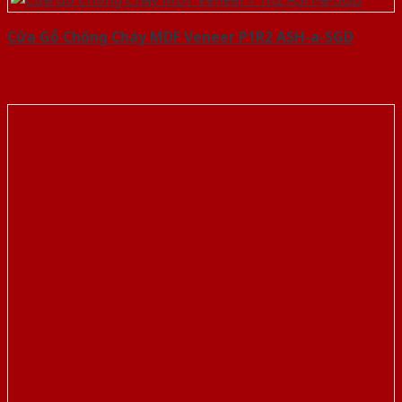
Cửa Gỗ Chống Cháy MDF Veneer P1R2 ASH-a-SGD