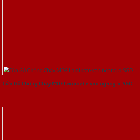
Cửa Gỗ Chống Cháy MDF Laminate van ngang-a-SGD