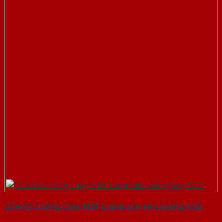
Cửa Gỗ Chống Cháy MDF Laminate van ngang-SGD