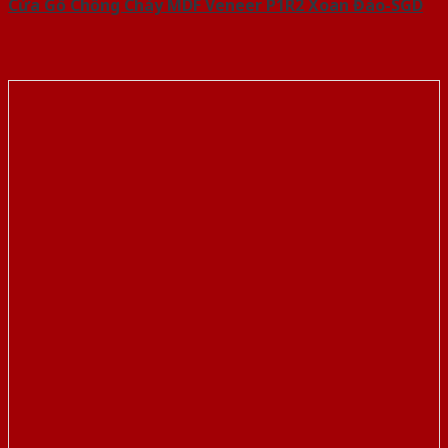
Cửa Gỗ Chống Cháy MDF Veneer P1R2 Xoan Đào-SGD