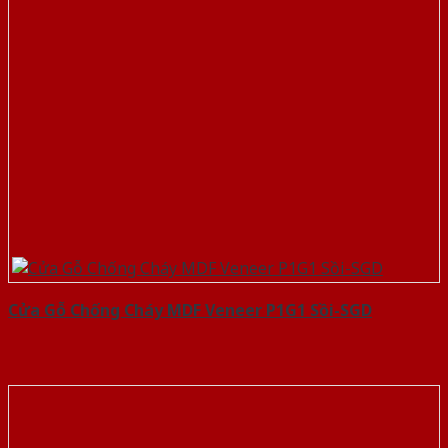
Cửa Gỗ Chống Cháy MDF Veneer P1G1 Sồi-SGD