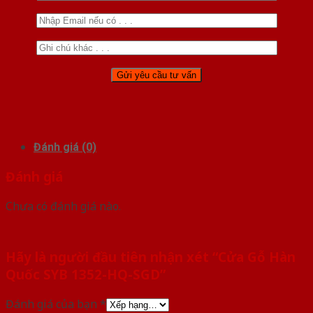
Đánh giá (0)
Đánh giá
Chưa có đánh giá nào.
Hãy là người đầu tiên nhận xét “Cửa Gỗ Hàn
Quốc SYB 1352-HQ-SGD”
Đánh giá của bạn
*