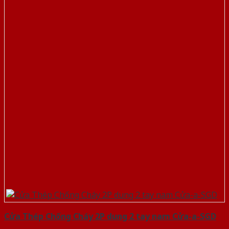
Cửa Thép Chống Cháy 2P dung 2 tay nam Cửa-a-SGD