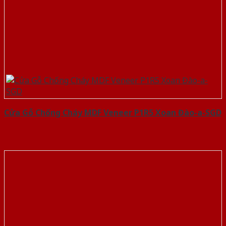
Cửa Gỗ Chống Cháy MDF Veneer P1R5 Xoan Đào-a-SGD