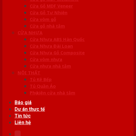
Cửa Gỗ MDF Veneer
Cửa Gỗ Tự Nhiên
Cửa vòm gỗ
Cửa gỗ nhà tắm
CỬA NHỰA
Cửa Nhựa ABS Hàn Quốc
Cửa Nhựa Đài Loan
Cửa Nhựa Gỗ Composite
Cửa vòm nhựa
Cửa nhựa nhà tắm
NỘI THẤT
Tủ Kệ Bếp
Tủ Quần Áo
Phụ kiện cửa nhà tắm
Báo giá
Dự án thực tế
Tin tức
Liên hệ