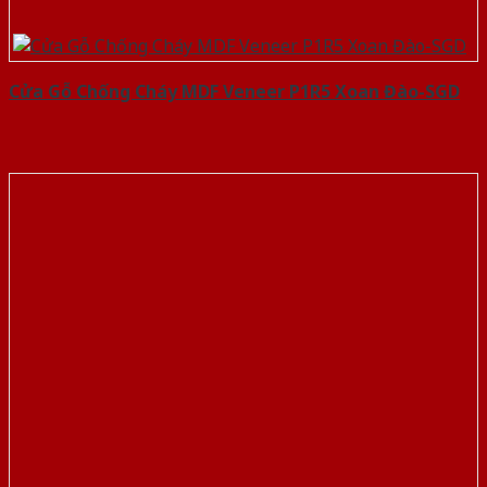
Cửa Gỗ Chống Cháy MDF Veneer P1R5 Xoan Đào-SGD