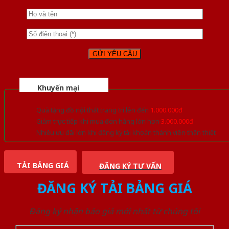
Khuyến mại
Quà tặng đồ nội thất trang trí lên đến
1.000.000đ
Giảm trực tiếp khi mua đơn hàng lớn hơn
3.000.000đ
Nhiều ưu đãi lớn khi đăng ký tài khoản thành viên thân thiết
TẢI BẢNG GIÁ
ĐĂNG KÝ TƯ VẤN
ĐĂNG KÝ TẢI BẢNG GIÁ
Đăng ký nhận báo giá mới nhất từ chúng tôi