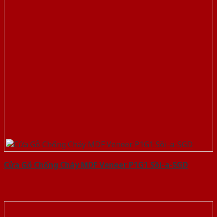
Cửa Gỗ Chống Cháy MDF Veneer P1G1 Sồi-a-SGD