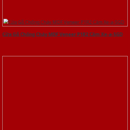
Cửa Gỗ Chống Cháy MDF Veneer P1R2 Căm Xe-a-SGD