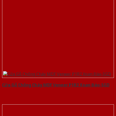
Cửa Gỗ Chống Cháy MDF Veneer P1R2 Xoan Đào-SGD