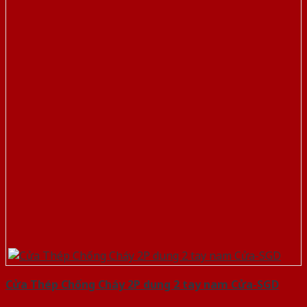
Cửa Thép Chống Cháy 2P dung 2 tay nam Cửa-SGD