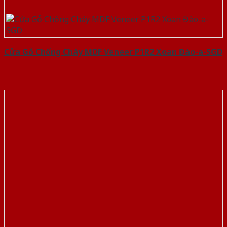
Cửa Gỗ Chống Cháy MDF Veneer P1R2 Xoan Đào-a-SGD