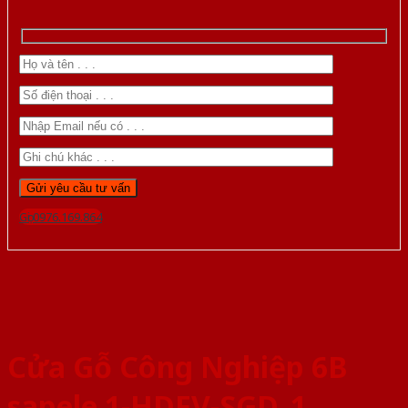
Gọi 0976.169.864
Cửa Gỗ Công Nghiệp 6B
sapele 1-HDFV-SGD_1