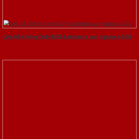
Cửa Gỗ Chống Cháy MDF Laminate van ngang-a-SGD