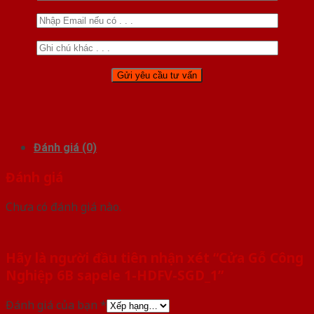
Đánh giá (0)
Đánh giá
Chưa có đánh giá nào.
Hãy là người đầu tiên nhận xét “Cửa Gỗ Công
Nghiệp 6B sapele 1-HDFV-SGD_1”
Đánh giá của bạn
*