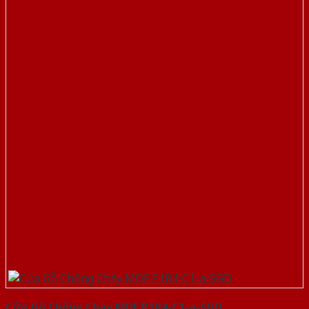
Cửa Gỗ Chống Cháy MDF P1R4-C1-a-SGD