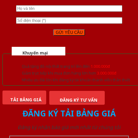
Khuyến mại
Quà tặng đồ nội thất trang trí lên đến
1.000.000đ
Giảm trực tiếp khi mua đơn hàng lớn hơn
3.000.000đ
Nhiều ưu đãi lớn khi đăng ký tài khoản thành viên thân thiết
TẢI BẢNG GIÁ
ĐĂNG KÝ TƯ VẤN
ĐĂNG KÝ TẢI BẢNG GIÁ
Đăng ký nhận báo giá mới nhất từ chúng tôi