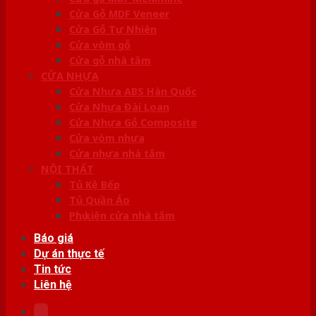
Cửa Gỗ MDF Veneer
Cửa Gỗ Tự Nhiên
Cửa vòm gỗ
Cửa gỗ nhà tắm
CỬA NHỰA
Cửa Nhựa ABS Hàn Quốc
Cửa Nhựa Đài Loan
Cửa Nhựa Gỗ Composite
Cửa vòm nhựa
Cửa nhựa nhà tắm
NỘI THẤT
Tủ Kệ Bếp
Tủ Quần Áo
Phụ kiện cửa nhà tắm
Báo giá
Dự án thực tế
Tin tức
Liên hệ