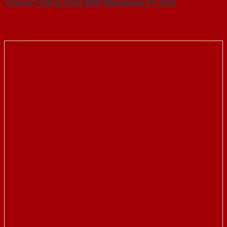
Cửa Gỗ Chống Cháy MDF Melamine P1-SGD