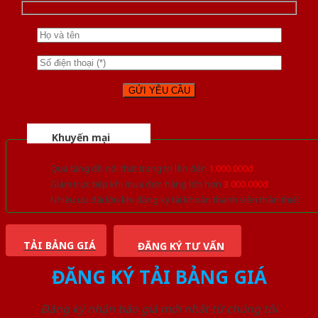
Khuyến mại
Quà tặng đồ nội thất trang trí lên đến
1.000.000đ
Giảm trực tiếp khi mua đơn hàng lớn hơn
3.000.000đ
Nhiều ưu đãi lớn khi đăng ký tài khoản thành viên thân thiết
TẢI BẢNG GIÁ
ĐĂNG KÝ TƯ VẤN
ĐĂNG KÝ TẢI BẢNG GIÁ
Đăng ký nhận báo giá mới nhất từ chúng tôi