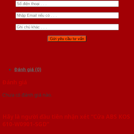
Đánh giá (0)
Đánh giá
Chưa có đánh giá nào.
Hãy là người đầu tiên nhận xét “Cửa ABS KOS
610-W0901-SGD”