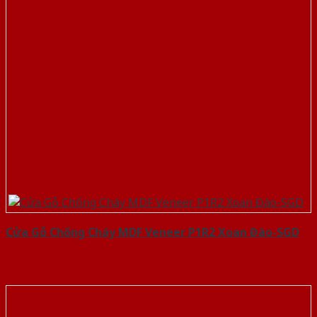
Cửa Gỗ Chống Cháy MDF Veneer P1R2 Xoan Đào-SGD