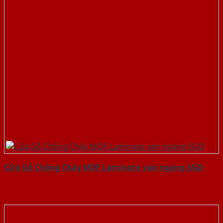
Cửa Gỗ Chống Cháy MDF Laminate van ngang-SGD