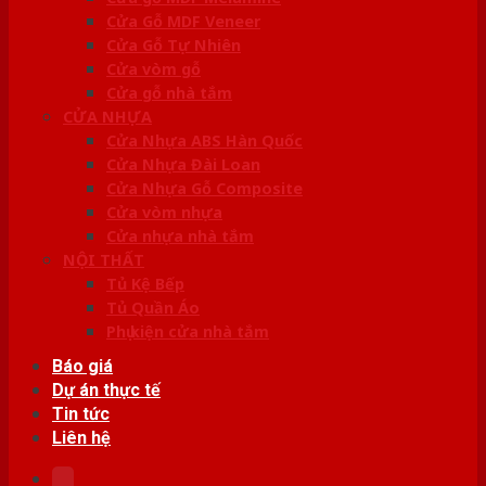
Cửa Gỗ MDF Veneer
Cửa Gỗ Tự Nhiên
Cửa vòm gỗ
Cửa gỗ nhà tắm
CỬA NHỰA
Cửa Nhựa ABS Hàn Quốc
Cửa Nhựa Đài Loan
Cửa Nhựa Gỗ Composite
Cửa vòm nhựa
Cửa nhựa nhà tắm
NỘI THẤT
Tủ Kệ Bếp
Tủ Quần Áo
Phụ kiện cửa nhà tắm
Báo giá
Dự án thực tế
Tin tức
Liên hệ